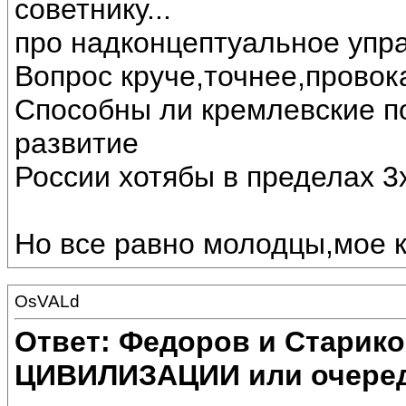
советнику...
про надконцептуальное упра
Вопрос круче,точнее,провок
Способны ли кремлевские п
развитие
России хотябы в пределах 3х
Но все равно молодцы,мое 
OsVALd
Ответ: Федоров и Старик
ЦИВИЛИЗАЦИИ или очеред