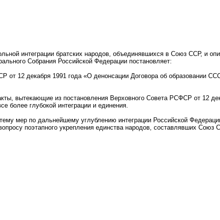
льной интеграции братских народов, объединявшихся в Союз ССР, и оп
рального Собрания Российской Федерации постановляет:
СР от 12 декабря 1991 года «О денонсации Договора об образовании С
 акты, вытекающие из постановления Верховного Совета РСФСР от 12 де
се более глубокой интеграции и единения.
стему мер по дальнейшему углублению интеграции Российской Федерации
опросу поэтапного укрепления единства народов, составлявших Союз 