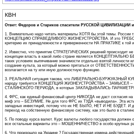
КВН
Ответ: Федоров и Стариков спасители РУССКОЙ ЦИВИЛИЗАЦИИ и
1. Внимательно надо читать материалы ХОТЯ бы этой темы. Ро
КОНЦЕПЦИЮ СПРАВЕДЛИВОГО ЖИЗНЕУСТРОЙСТВА. И это ТРЕБОВАНИЕ -
критерию их принадлежности и приверженности НА ПРАКТИКЕ к т
2. Известно, что принятие СТРАТЕГИЧЕСКИХ решений происходит н
концепции власть в какой либо стране является КОНЦЕПТУАЛЬНО Б
таких условиях выпячивание значимости отдельно взятой личности
создание культа, за который можно прятаться от ОТВЕТСТВЕННОСТИ и 
возлагается на ту или иную должностную функцию.
3. РЕАЛЬНАЯ ситуация такова, что ЛИБЕРАЛЬНО-БУРЖУАЗНЫЙ КУРС р
народу требуется КОНЦЕПЦИЯ ЖИЗНЕУСТРОЙСТВА – ЗАМЫСЕЛ – ПЛА
СТАЛИНСКОГО ПЕРИОДА, в которых ЗАКЛАДЫВАЛИСЬ ПАРАМЕТРЫ
4. ФРС, как единый финансовый центр НИКОГДА не даст согласия на 
миф это – БЕЗУМИЕ. Не для того ФРС их ТУДА «выводила». Эта ис
западных инвестиций, потому что их НЕ БЫЛО, НЕТ И НЕ БУДЕТ
переход на собственную финансовую систему, как это было в сталин
5. По поводу курса валют. Курс валюты любого государства д
все остальные варианты это – МОШЕННИЧЕСТВО в особо крупных раз
6. Что произошло на Украине ? Государственная измена действующей