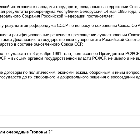
ской интеграции с народами государств, созданных на территории Союз
ая результаты референдума Республики Белоруссия 14 мая 1995 года, 
ерального Собрания Российской Федерации постановляет:
лу результатов референдума СССР по вопросу о сохранении Союза CGP,
вшие и ратифицировавшие решение о прекращении существования Союза
 также Декларацию о государственном суверенитете Российской Советс
арство в составе обновленного Союза ССР.
ых Государств от 8 декабря 1991 гола, подписанное Президентом РСФ
СР – высшим органом государственной власти РСФСР, не имело и не и
ые договоры по политическим, экономическим, оборонным и иным вопро
осударств до их свободного и добровольного решения о воссоздании ед
ли очередные "гопоны ?"