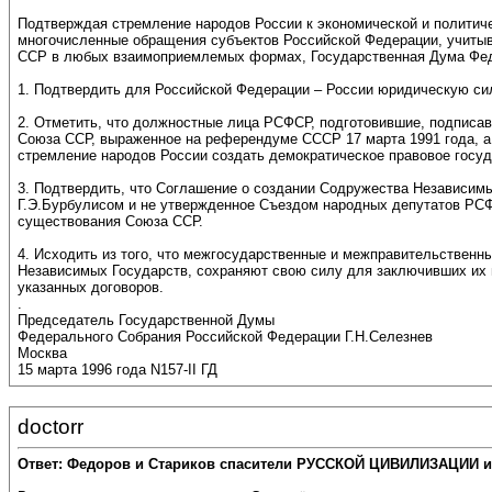
Подтверждая стремление народов России к экономической и политиче
многочисленные обращения субъектов Российской Федерации, учитыв
ССР в любых взаимоприемлемых формах, Государственная Дума Фед
1. Подтвердить для Российской Федерации – России юридическую си
2. Отметить, что должностные лица РСФСР, подготовившие, подписа
Союза ССР, выраженное на референдуме СССР 17 марта 1991 года, а
стремление народов России создать демократическое правовое госуд
3. Подтвердить, что Соглашение о создании Содружества Независим
Г.Э.Бурбулисом и не утвержденное Съездом народных депутатов РСФ
существования Союза ССР.
4. Исходить из того, что межгосударственные и межправительственн
Независимых Государств, сохраняют свою силу для заключивших их г
указанных договоров.
.
Председатель Государственной Думы
Федерального Собрания Российской Федерации Г.Н.Селезнев
Москва
15 марта 1996 года N157-II ГД
doctorr
Ответ: Федоров и Стариков спасители РУССКОЙ ЦИВИЛИЗАЦИИ и