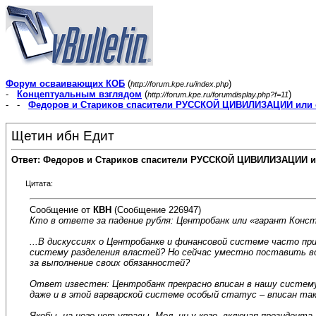
Форум осваивающих КОБ
(
)
http://forum.kpe.ru/index.php
-
Концептуальным взглядом
(
)
http://forum.kpe.ru/forumdisplay.php?f=11
- -
Федоров и Стариков спасители РУССКОЙ ЦИВИЛИЗАЦИИ или 
Щетин ибн Едит
Ответ: Федоров и Стариков спасители РУССКОЙ ЦИВИЛИЗАЦИИ и
Цитата:
Сообщение от
КВН
(Сообщение 226947)
Кто в ответе за падение рубля: Центробанк или «гарант Конс
...В дискуссиях о Центробанке и финансовой системе часто при
систему разделения властей? Но сейчас уместно поставить во
за выполнение своих обязанностей?
Ответ известен: Центробанк прекрасно вписан в нашу систему
даже и в этой варварской системе особый статус – вписан 
Якобы, на него нет управы. Мол, ни у кого, включая президен