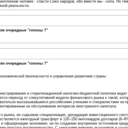
иллионов человек - спасти Союз народов, ибо вместе мы - сила. Но тем
вной реальности.
ли очередные "гопоны ?"
ли очередные "гопоны ?"
кономической безопасности и управления развитием страны
нистрирования и стерилизационной налогово-бюджетной политики ведет
тся переход от спекулятивной модели финансового рынка к такой, кото
вательно высказывавшиеся российскими учеными и специалистами на п
ентированным на обслуживание интересов иностранного капитала.
го рынка, ее сырьевая специализация, деградация инвестиционного се
ествляется ежегодный трансферт в 120–150 миллиардов долларов (6–8%
 и офшоризации экономики, ни по созданию внутренних источников кре
аже простого воспроизводства. С закрытием внешних источников и ухуд