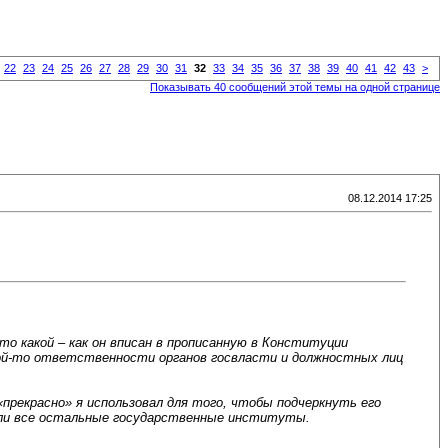
22
23
24
25
26
27
28
29
30
31
32
33
34
35
36
37
38
39
40
41
42
43
>
Показывать 40 сообщений этой темы на одной странице
08.12.2014 17:25
то какой – как он вписан в прописанную в Конституции
кой-то ответственности органов госвласти и должностных лиц
рекрасно» я использовал для того, чтобы подчеркнуть его
ели все остальные государственные институты.