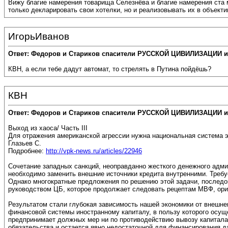
Вижу благие намерения товарища Селезнёва и благие намерения ста м
только декларировать свои хотелки, но и реализовывать их в объекти
ИгорьИванов
Ответ: Федоров и Стариков спасители РУССКОЙ ЦИВИЛИЗАЦИИ и
КВН, а если тебе дадут автомат, то стрелять в Путина пойдёшь?
КВН
Ответ: Федоров и Стариков спасители РУССКОЙ ЦИВИЛИЗАЦИИ и
Выход из хаоса/ Часть III
Для отражения американской агрессии нужна национальная система э
Глазьев С.
Подробнее:
http://vpk-news.ru/articles/22946
Сочетание западных санкций, неоправданно жесткого денежного адми
необходимо заменить внешние источники кредита внутренними. Требуе
Однако многократные предложения по решению этой задачи, последо
руководством ЦБ, которое продолжает следовать рецептам МВФ, ори
Результатом стали глубокая зависимость нашей экономики от внешне
финансовой системы иностранному капиталу, в пользу которого осущ
предпринимает должных мер ни по противодействию вывозу капитала
обязательства и остается явно недостаточной для финансирования д