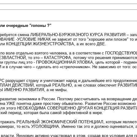
ли очередные "гопоны ?"
ссии требуется смена ЛИБЕРАЛЬНО-БУРЖУАЗНОГО КУРСА РАЗВИТИЯ – з
УСЛОВИЕ НИКАК не зависит от того "хорошее или плохое" то или и
ой или КОНЦЕПЦИИ ЖИЗНЕУСТРОЙСТВА, а их всего ДВЕ.
е по воле отдельно взятого человека, а в соответствии с ГОСПОДСТВ
ЕЗВЛАСТНОЙ, то это – КАТАСТРОФА, потому что решения принимаются 
 или группы лиц это - ПРОВОКАЦИОННАЯ УЛОВКА, цель которой - подм
в случае чего – сделать его «стрелочником». Не зависимо от того: ос
азрушает страну и уничтожает народ и дальнейшее его продолжение 
Н ДЕЙСТВИЙ, который РЕАЛЬНО, а не словах обеспечит РАЗВИТИЕ.
 ИМЕННО РАЗВИТИЯ, а не мифы.
развитие экономики в России. Поэтому рассчитывать на возвращение де
тина УЖЕ понятна даже простому обывателю. Развитие России возмож
. И для этого НЕОБХОДИМА СОВЕРШЕННО ДРУГАЯ КОНЦЕПЦИЯ РАЗВИТИ
ский период, которая была самой эффективной в мире.
олжен отражать РЕАЛЬНЫЙ ЭКОНОМИЧЕСКИЙ ПОТЕНЦИАЛ, которым являю
мерах, то есть УГОЛОВЩИНА. Именно так это и должно оцениваться, а
 власти. Янукович активно участвовал в этом, создав все условия для 