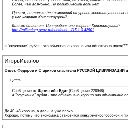
Более, чем возможно. Но политической воли нет.
Причем, не только для изменений на уровне конституционных п
у нас «гарант Конституции»?
Кто же ответит: Центробанк или «гарант Конституции»?
http://militariorg.ucoz.ru/publ/publ...i/15-1-0-42501
а "опускание" рубля - это объективно хорошо или объективно плохо??
ИгорьИванов
Ответ: Федоров и Стариков спасители РУССКОЙ ЦИВИЛИЗАЦИИ и
Цитата:
Сообщение от
Щетин ибн Едит
(Сообщение 226948)
а "опускание" рубля - это объективно хорошо или объективно п
До 40 -45 хорошо, а дальше уже плохо.
Хорошо, потому что экономика становится конкурентноспособной и п