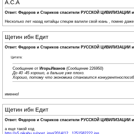
А.С.А
Ответ: Федоров и Стариков спасители РУССКОЙ ЦИВИЛИЗАЦИИ и
Несколько лет назад китайцы спецом валили свой юань , помню даже 
Щетин ибн Едит
Ответ: Федоров и Стариков спасители РУССКОЙ ЦИВИЛИЗАЦИИ и
Цитата:
Сообщение от
ИгорьИванов
(Сообщение 226950)
До 40 -45 хорошо, а дальше уже плохо.
Хорошо, потому что экономика становится конкурентноспособ
именно!
Щетин ибн Едит
Ответ: Федоров и Стариков спасители РУССКОЙ ЦИВИЛИЗАЦИИ и
а еще такой ход
http://s5.pikabu.ru/post_img/2014/12...1251582222.jpg