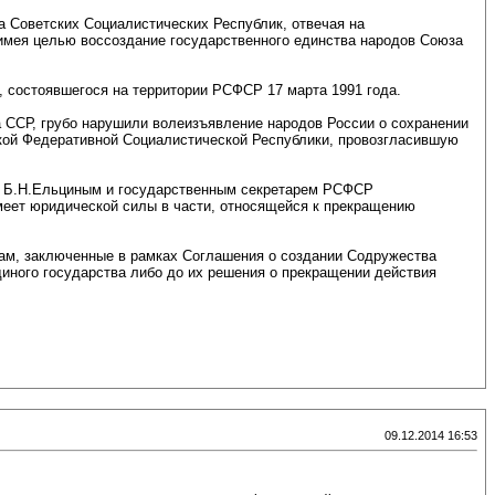
а Советских Социалистических Республик, отвечая на
имея целью воссоздание государственного единства народов Союза
 состоявшегося на территории РСФСР 17 марта 1991 года.
 ССР, грубо нарушили волеизъявление народов России о сохранении
кой Федеративной Социалистической Республики, провозгласившую
СР Б.Н.Ельциным и государственным секретарем РСФСР
меет юридической силы в части, относящейся к прекращению
сам, заключенные в рамках Соглашения о создании Содружества
иного государства либо до их решения о прекращении действия
09.12.2014 16:53