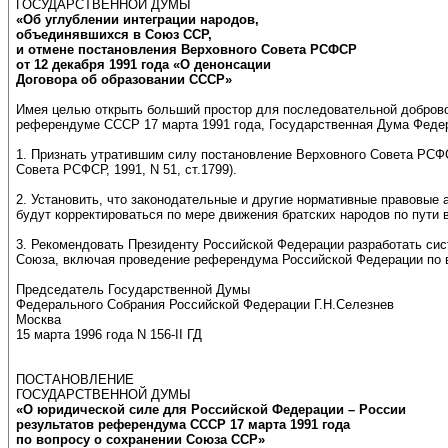
ГОСУДАРСТВЕННОЙ ДУМЫ
«Об углублении интеграции народов,
объединявшихся в Союз ССР,
и отмене постановления Верховного Совета РСФСР
от 12 декабря 1991 года «О денонсации
Договора об образовании СССР»
Имея целью открыть больший простор для последовательной доброво
референдуме СССР 17 марта 1991 года, Государственная Дума Феде
1. Признать утратившим силу постановление Верховного Совета РСФ
Совета РСФСР, 1991, N 51, ст.1799).
2. Установить, что законодательные и другие нормативные правовые
будут корректироваться по мере движения братских народов по пути в
3. Рекомендовать Президенту Российской Федерации разработать си
Союза, включая проведение референдума Российской Федерации по в
Председатель Государственной Думы
Федерального Собрания Российской Федерации Г.Н.Селезнев
Москва
15 марта 1996 года N 156-II ГД
ПОСТАНОВЛЕНИЕ
ГОСУДАРСТВЕННОЙ ДУМЫ
«О юридической силе для Российской Федерации – России
результатов референдума СССР 17 марта 1991 года
по вопросу о сохранении Союза ССР»