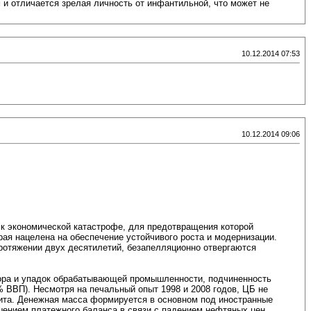
 и отличается зрелая личность от инфантильной, что может не
10.12.2014 07:53
10.12.2014 09:06
 к экономической катастрофе, для предотвращения которой
рая нацелена на обеспечение устойчивого роста и модернизации.
ротяжении двух десятилетий, безапелляционно отвергаются
ктора и упадок обрабатывающей промышленности, подчиненность
 ВВП). Несмотря на печальный опыт 1998 и 2008 годов, ЦБ не
дита. Денежная масса формируется в основном под иностранные
шением платежного баланса в связи с падением нефтяных цен