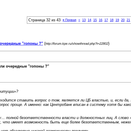
Страница 32 из 43
«
Первая
<
13
14
15
16
17
18
19
20
21
очередные "гопоны ?"
(
)
http://forum.kpe.ru/showthread.php?t=22802
ли очередные "гопоны ?"
титуции»?
ходится ставить вопрос о том, является ли ЦБ властью, и, если да, 
прос проще. А именно: как Центробанк вписан в систему хотя бы ка
… полной безответственности власти и должностных лиц. А слово «п
так, что имеет возможность быть еще более безответственным, неж
та, нет абсолютно никакой возможности повлиять…