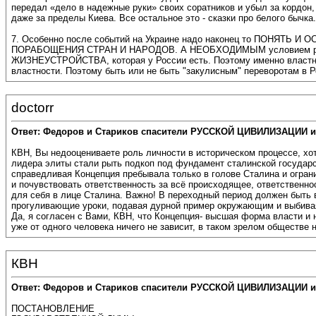
передал «дело в надежные руки» своих соратников и убыл за кордон
даже за пределы Киева. Все остальное это - сказки про белого бычка.
7. Особенно после событий на Украине надо наконец то ПОНЯТЬ И 
ПОРАБОЩЕНИЯ СТРАН И НАРОДОВ. А НЕОБХОДИМЫМ условием разру
ЖИЗНЕУСТРОЙСТВА, которая у России есть. Поэтому именно власт
властности. Поэтому быть или не быть "закулисным" переворотам в Р
doctorr
Ответ: Федоров и Стариков спасители РУССКОЙ ЦИВИЛИЗАЦИИ и
КВН, Вы недооцениваете роль личности в историческом процессе, хо
лидера элиты стали рыть подкоп под фундамент сталинской государст
справедливая Концепция пребывала только в голове Сталина и ограни
и почувствовать ответственность за всё происходящее, ответственно
для себя в лице Сталина. Важно! В переходный период должен быть в
прогуливающие уроки, подавая дурной пример окружающим и выбивая
Да, я согласен с Вами, КВН, что Концепция- высшая форма власти и
уже от одного человека ничего не зависит, в таком зрелом обществе
КВН
Ответ: Федоров и Стариков спасители РУССКОЙ ЦИВИЛИЗАЦИИ и
ПОСТАНОВЛЕНИЕ