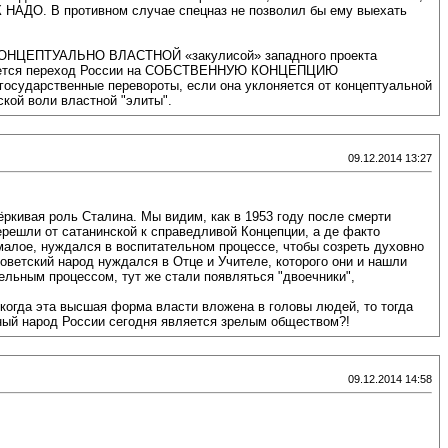
К НАДО. В противном случае спецназ не позволил бы ему выехать
ся КОНЦЕПТУАЛЬНО ВЛАСТНОЙ «закулисой» западного проекта
ляется переход России на СОБСТВЕННУЮ КОНЦЕПЦИЮ
дарственные перевороты, если она уклоняется от концептуальной
ской воли властной "элиты".
09.12.2014 13:27
ркивая роль Сталина. Мы видим, как в 1953 году после смерти
ерешли от сатанинской к справедливой Концепции, а де факто
 малое, нуждался в воспитательном процессе, чтобы созреть духовно
оветский народ нуждался в Отце и Учителе, которого они и нашли
ельным процессом, тут же стали появляться "двоечники",
когда эта высшая форма власти вложена в головы людей, то тогда
ьный народ России сегодня является зрелым обществом?!
09.12.2014 14:58