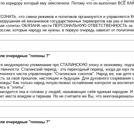
, по коридору который ему обеспечили. Потому что он выполнил ВСЁ КА
ОСОЗНАТЬ, что смена режимов и политиков организуется и управляет
шения её механизмов государственных переворотов как раз и яв
ная «элита» ОБЯЗАНА нести ПЕРСОНАЛЬНУЮ ОТВЕТСТВЕННОСТЬ за госу
оссии, которые народу не нужны, в первую очередь зависит от политиче
ли очередные "гопоны ?"
тя неоднократно упоминание про СТАЛИНСКУЮ эпоху и экономику, подчё
венности. Сталинский период - это переходный период, когда де юрэ п
ченного числа управленцев- "Сталинских соколов". Народ же, как дитя
сть за своё прошлое, настоящее и будущее. Для духовного созревания с
ождь! Как только народ почувствовал ослабление контроля за воспитат
сь в "элиты".
 находится она в головах у людей, называющих себя единым народом. И 
 нет места вождям и тиранам. Но не считаете же Вы, что многонационал
ли очередные "гопоны ?"