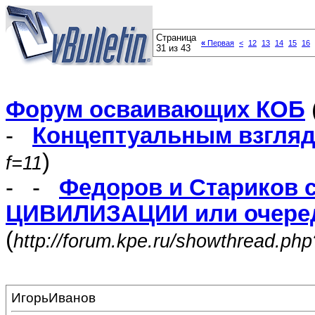
Страница
«
Первая
<
12
13
14
15
16
31 из 43
Форум осваивающих КОБ
-
Концептуальным взгля
)
f=11
- -
Федоров и Стариков 
ЦИВИЛИЗАЦИИ или очеред
(
http://forum.kpe.ru/showthread.ph
ИгорьИванов