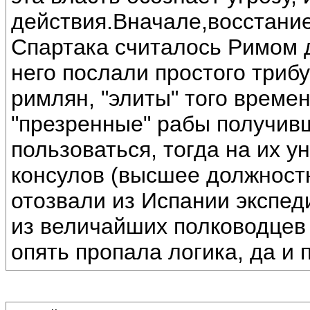
действия.Вначале,восстани
Спартака считалось Римом 
него послали простого трибу
римлян, "элиты" того време
"презренные" рабы получив
пользоваться, тогда на их 
консулов (высшее должност
отозвали из Испании экспед
из величайших полководцев 
опять пропала логика, да и 