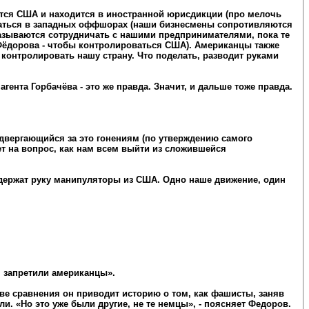
ется США и находится в иностранной юрисдикции (про мелочь
ваться в западных оффшорах (наши бизнесмены сопротивляются
отказываются сотрудничать с нашими предпринимателями, пока те
А.Фёдорова - чтобы контролироваться США). Американцы также
 контролировать нашу страну. Что поделать, разводит руками
ента Горбачёва - это же правда. Значит, и дальше тоже правда.
двергающийся за это гонениям (по утверждению самого
ет на вопрос, как нам всем выйти из сложившейся
 держат руку манипуляторы из США. Одно наше движение, один
м запретили американцы».
стве сравнения он приводит историю о том, как фашисты, заняв
и. «Но это уже были другие, не те немцы», - поясняет Федоров.