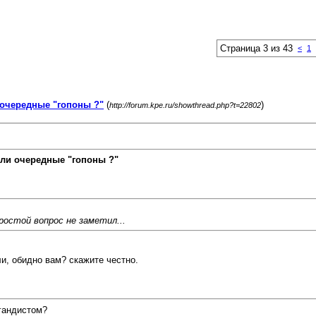
Страница 3 из 43
<
1
очередные "гопоны ?"
(
)
http://forum.kpe.ru/showthread.php?t=22802
ли очередные "гопоны ?"
ростой вопрос не заметил...
и, обидно вам? скажите честно.
агандистом?