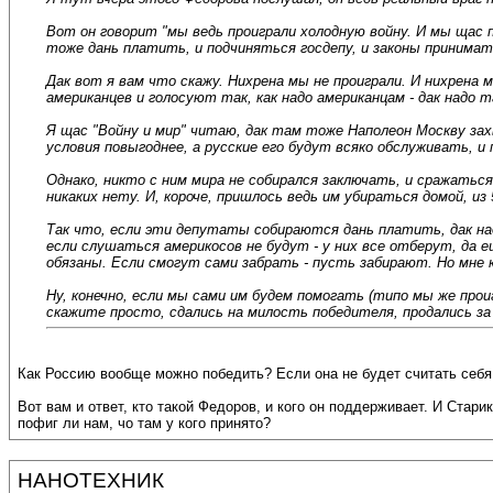
Вот он говорит "мы ведь проиграли холодную войну. И мы щас 
тоже дань платить, и подчиняться госдепу, и законы принима
Дак вот я вам что скажу. Нихрена мы не проиграли. И нихрена
американцев и голосуют так, как надо американцам - дак надо 
Я щас "Войну и мир" читаю, дак там тоже Наполеон Москву за
условия повыгоднее, а русские его будут всяко обслуживать, и 
Однако, никто с ним мира не собирался заключать, и сражаться
никаких нету. И, короче, пришлось ведь им убираться домой, и
Так что, если эти депутаты собираются дань платить, дак на
если слушаться америкосов не будут - у них все отберут, да 
обязаны. Если смогут сами забрать - пусть забирают. Но мне к
Ну, конечно, если мы сами им будем помогать (типо мы же прои
скажите просто, сдались на милость победителя, продались за 
Как Россию вообще можно победить? Если она не будет считать себя 
Вот вам и ответ, кто такой Федоров, и кого он поддерживает. И Стари
пофиг ли нам, чо там у кого принято?
НАНОТЕХНИК