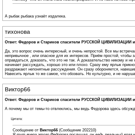
А рыбак рыбака узнаёт издалека.
тихонова
Ответ: Федоров и Стариков спасители РУССКОЙ ЦИВИЛИЗАЦИИ и
Да, это вопрос очень интересный, и очень непростой. Все мы встреча
непривычное , или опасное для их интересов. Приём простой, чтобы з
оправдаться, доказать, что это не так. А доказательство никому и не
начинает рассуждать, хорошо это или плохо. Сразу ему ярлык прикноп
раздражают непонятные рассуждения. Он сразу обороняется, навешив
Навесить ярлык то же самое, что обозвать. Но культурно, и не наруша
Виктор66
Ответ: Федоров и Стариков спасители РУССКОЙ ЦИВИЛИЗАЦИИ и
А почему мы от темы-то отвлеклись, мы ведь Федорова здесь обсужд
Цитата:
Сообщение от
Виктор66
(Сообщение 202210)
Я тут вчера этого Федорова послушал, он ведь реальный враг н