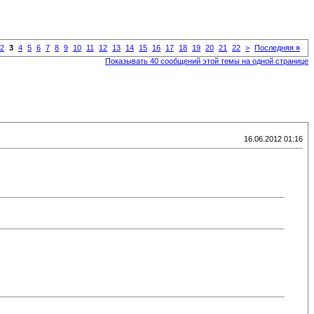
2
3
4
5
6
7
8
9
10
11
12
13
14
15
16
17
18
19
20
21
22
>
Последняя
»
Показывать 40 сообщений этой темы на одной странице
16.06.2012 01:16