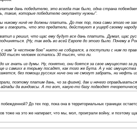
платим дань победителю, это всегда так было, одна страна побеждае
ть, такие, которые победителю оккупанту нужны".
 мы никому ничё не должны платить. До тех пор, пока сами этого не з
так и говорить, что это предатели, действуют в ущерб своему народу
хватил и решил, что щас ему будут все дань платить. Думал, щас ру
подчиняться. (Ну, так ведь во всей Европе до этого было. Почему в Ро
 с ним "в честном бою" никто не собирался, а поступили с ним по прав
з 500 тысяч человек осталось 30 тысяч, что ли.
до их гнать из думы. Ну, понятно, они боятся за свое имущество за
еще и самихх в тюрьму посадят, как того же Бута. А у нас имущества
ажется, без помощи русских ниче они не смогут забрать, ни нефть из 
грали, поэтому платим дань, чо за фигня), дак и нечего оправдывать
айпады да виндовсы. А то вот, какую-то базу подводят теоретическую
побежденной? До тех пор, пока она в территориальных границах остает
ков тоже на это же напирает, что мы, мол, проиграли войну, и поэтому ща