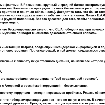
ми фактами. В России весь крупный и средний бизнес контролиру
елочи же). Капиталисты принуждают наших бизнесменов регистриро
то приятная и почетная обязанность). Доходит то того, что банки 
альная логика подсказывает - чтобы не платить налоги. Логика Е.
ы (худшей половины). Все это делается для того, чтобы полностью
американцы».
ко что бескомпромиссно заявил, что США победили нас при помощи аг
ый мужчина приводит множество доказательств своим словам».
вно «настоящий патриот, владеющий инсайдерской информацией и по
го повествования. По логике вещей, в ней должен содержаться отв
ключена к аппарату искусственного дыхания, на штепселе которой
А.
 его катастрофилическом варианте "всё продано, всё пропало".
я с Америкой и российской коррупцией -- бессмысленно.
 поэтому коррупция – сегодня нерешаемая проблема. Решать её на
, что победа американцев для нас – это не так уж и плохо. В каче
 людей дровами». Правда, через три года пришли и всех расстрелял