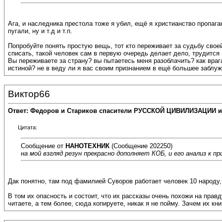
Ага, и наследника престола тоже я убил, ещё я христианство пропаг
пугали, ну и т.д и т.п.
Попробуйте понять простую вещь, тот кто переживает за судьбу своей
списать, такой человек сам в первую очередь делает дело, трудится 
Вы переживаете за страну? вы пытаетесь меня разоблачить? как врага
истиной? не в веду ли я вас своим признанием в ещё большее заблу
Виктор66
Ответ: Федоров и Стариков спасители РУССКОЙ ЦИВИЛИЗАЦИИ и
Цитата:
Сообщение от
НАНОТЕХНИК
(Сообщение 202250)
на мой взгляд резун прекрасно дополняет КОБ, и его анализ к 
Дак понятно, там под фамилией Суворов работает человек 10 народ
В том их опасность и состоит, что их рассказы очень похожи на прав
читаете, а тем более, сюда копируете, никак я не пойму. Зачем их к