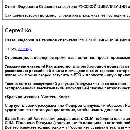
Ответ: Федоров и Стариков спасители РУССКОЙ ЦИВИЛИЗАЦИИ и
Сан Саныч говорил по моему: страна жива пока живы её последние со
Сергей Ко
Ответ: Федоров и Стариков спасители РУССКОЙ ЦИВИЛИЗАЦИИ и
в тему,
от сюда
От редакции: в последнее время нас постоянно просят прокомм
Уважаемые читатели! Как известно, итогом Холодной войны стал
разложению российской элиты и смещению ее интересов в сторон
нужно как можно скорее вступить в ВТО и провести новую прива
Такова логика рассуждений депутата Госдумы четырех созывов, 
экспресс-анализ высказываний восходящей звезды патриотическ
«Красиво излагает. Учитесь, Киса»
Стартует в своих рассуждениях Федоров следующим образом. Раз
аудитории сети этого уже достаточно, чтобы начать доверять.
Далее Евгений Алексеевич ошарашивает: США победили нас, а зна
США. Половина Госдумы (конечно, не та половина, в которой ра
Все это означает только одно – у России нет суверенитета, мы –