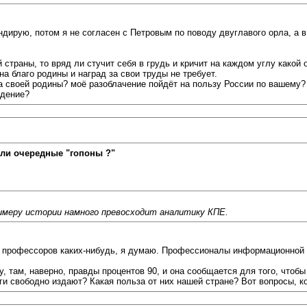
андирую, потом я не согласен с Петровым по поводу двуглавого орла, а 
 страны, то вряд ли стучит себя в грудь и кричит на каждом углу какой 
на благо родины и наград за свои труды не требует.
 своей родины? моё разоблачение пойдёт на пользу России по вашему? е
ждение?
ли очередные "гопоны ?"
примеру истории намного превосходит аналитику КПЕ.
у, профессоров каких-нибудь, я думаю. Профессионалы информационной
ду, там, наверно, правды процентов 90, и она сообщается для того, чтоб
ниги свободно издают? Какая польза от них нашей стране? Вот вопросы, 