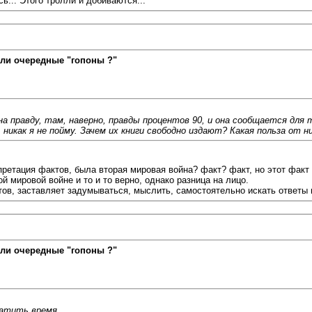
ь... Этого тролли и добиваются...
ли очередные "гопоны ?"
на правду, там, наверно, правды процентов 90, и она сообщается для 
 никак я не пойму. Зачем их книги свободно издают? Какая польза от
претация фактов, была вторая мировая война? факт? факт, но этот факт
 мировой войне и то и то верно, однако разница на лицо.
тов, заставляет задумываться, мыслить, самостоятельно искать ответы 
ли очередные "гопоны ?"
ратить время.