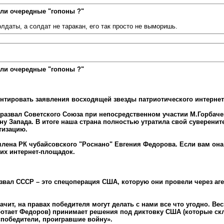
ли очередные "гопоны ?"
лдаты, а солдат не таракан, его так просто не выморишь.
ли очередные "гопоны ?"
ентировать заявления восходящей звезды патриотического интерне
 развал Советского Союза при непосредственном участии М.Горбач
у Запада. В итоге наша страна полностью утратила свой суверени
тизацию.
члена РК чубайсовского "Роснано" Евгения Федорова. Если вам она
их интернет-площадок.
вал СССР – это спецоперация США, которую они провели через аге
чит, на правах победителя могут делать с нами все что угодно. Ве
ботает Федоров) принимает решения под диктовку США (которые ск
 «победители, проигравшие войну».