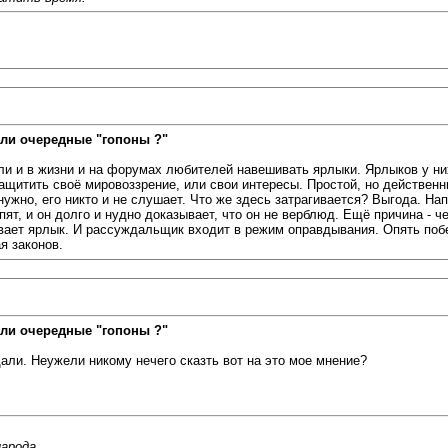
ли очередные "гопоны ?"
ли и в жизни и на форумах любителей навешивать ярлыки. Ярлыков у них 
ащитить своё мировоззрение, или свои интересы. Простой, но действенны
 нужно, его никто и не слушает. Что же здесь затрагивается? Выгода. На
ят, и он долго и нудно доказывает, что он не верблюд. Ещё причина - ч
ает ярлык. И рассуждальщик входит в режим оправдывания. Опять побе
я законов.
ли очередные "гопоны ?"
али. Неужели никому нечего сказть вот на это мое мнение?
арода.