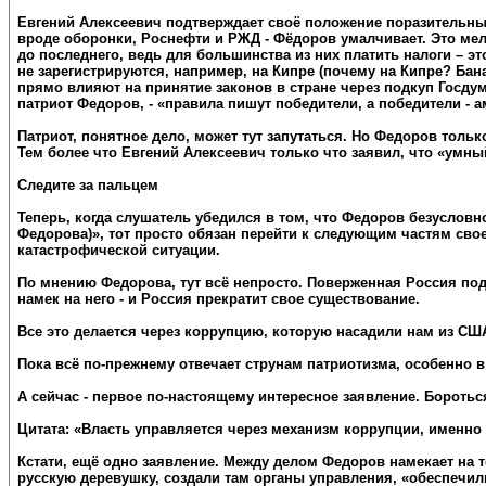
Евгений Алексеевич подтверждает своё положение поразительны
вроде оборонки, Роснефти и РЖД - Фёдоров умалчивает. Это м
до последнего, ведь для большинства из них платить налоги – э
не зарегистрируются, например, на Кипре (почему на Кипре? Бан
прямо влияют на принятие законов в стране через подкуп Госдум
патриот Федоров, - «правила пишут победители, а победители - 
Патриот, понятное дело, может тут запутаться. Но Федоров толь
Тем более что Евгений Алексеевич только что заявил, что «умн
Следите за пальцем
Теперь, когда слушатель убедился в том, что Федоров безусло
Федорова)», тот просто обязан перейти к следующим частям свое
катастрофической ситуации.
По мнению Федорова, тут всё непросто. Поверженная Россия под
намек на него - и Россия прекратит свое существование.
Все это делается через коррупцию, которую насадили нам из СШ
Пока всё по-прежнему отвечает струнам патриотизма, особенно в
А сейчас - первое по-настоящему интересное заявление. Боротьс
Цитата: «Власть управляется через механизм коррупции, именно
Кстати, ещё одно заявление. Между делом Федоров намекает на то
русскую деревушку, создали там органы управления, «обеспечили