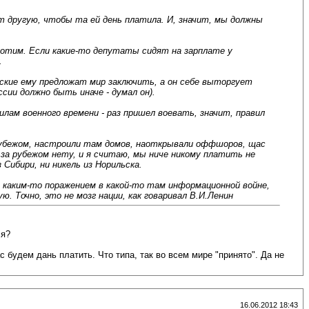
т другую, чтобы та ей день платила. И, значит, мы должны
ахотим. Если какие-то депутаты сидят на зарплате у
.
сские ему предложат мир заключить, а он себе выторгует
ссии должно быть иначе - думал он).
илам военного времени - раз пришел воевать, значит, правил
 рубежом, настроили там домов, наоткрывали оффшоров, щас
 за рубежом нету, и я считаю, мы ниче никому платить не
Сибири, ни никель из Норильска.
ся каким-то поражением в какой-то там информационной войне,
. Точно, это не мозг нации, как говаривал В.И.Ленин
ся?
с будем дань платить. Что типа, так во всем мире "принято". Да не
16.06.2012 18:43