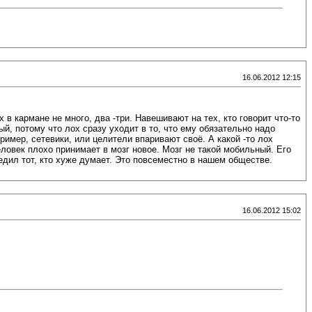
16.06.2012 12:15
в кармане не много, два -три. Навешивают на тех, кто говорит что-то
й, потому что лох сразу уходит в то, что ему обязательно надо
пример, сетевики, или целители впаривают своё. А какой -то лох
еловек плохо принимает в мозг новое. Мозг не такой мобильный. Его
дил тот, кто хуже думает. Это повсеместно в нашем обществе.
16.06.2012 15:02