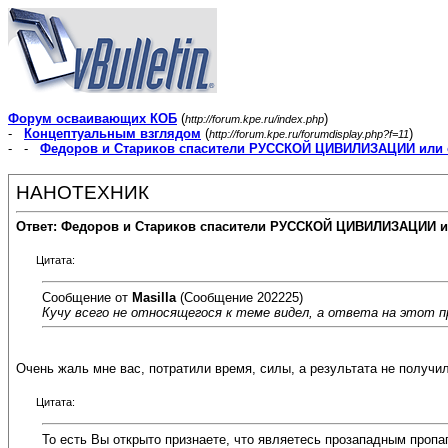
Форум осваивающих КОБ
(
)
http://forum.kpe.ru/index.php
-
Концептуальным взглядом
(
)
http://forum.kpe.ru/forumdisplay.php?f=11
- -
Федоров и Стариков спасители РУССКОЙ ЦИВИЛИЗАЦИИ или 
НАНОТЕХНИК
Ответ: Федоров и Стариков спасители РУССКОЙ ЦИВИЛИЗАЦИИ и
Цитата:
Сообщение от
Masilla
(Сообщение 202225)
Кучу всего не относящегося к теме видел, а ответа на этот п
Очень жаль мне вас, потратили время, силы, а результата не получил
Цитата:
То есть Вы открыто признаете, что являетесь прозападным проп