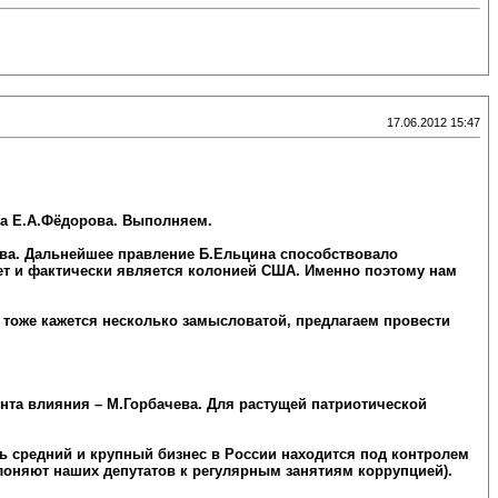
17.06.2012 15:47
та Е.А.Фёдорова. Выполняем.
ева. Дальнейшее правление Б.Ельцина способствовало
тет и фактически является колонией США. Именно поэтому нам
 тоже кажется несколько замысловатой, предлагаем провести
нта влияния – М.Горбачева. Для растущей патриотической
сь средний и крупный бизнес в России находится под контролем
лоняют наших депутатов к регулярным занятиям коррупцией).