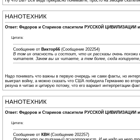
Ну что Вы? Все ведь прекрасно понимаете, просто на эмоции скатилис
НАНОТЕХНИК
Ответ: Федоров и Стариков спасители РУССКОЙ ЦИВИЛИЗАЦИИ и
Цитата:
Сообщение от
Виктор66
(Сообщение 202254)
В том их опасность и состоит, что их рассказы очень похожи 
читателя. Зачем вы их читаете, а тем более, сюда копируете,
Надо понимать что важны в первую очередь не сами факты, но интер
выиграл войну, а можно сказать что США победила Германию во второй
резуна я читаю и цитирую потому, что его вариант интерпретации фак
НАНОТЕХНИК
Ответ: Федоров и Стариков спасители РУССКОЙ ЦИВИЛИЗАЦИИ и
Цитата:
Сообщение от
КВН
(Сообщение 202257)
Потому что он типичный психотроцкист. И не надо на него т