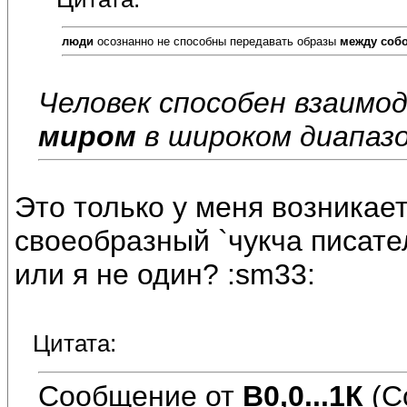
люди
осознанно не способны передавать образы
между соб
Человек способен взаимо
миром
в широком диапазо
Это только у меня возникае
своеобразный `чукча писател
или я не один? :sm33:
Цитата:
Сообщение от
В0,0...1К
(С