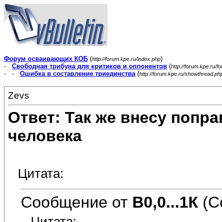
Форум осваивающих КОБ
(
)
http://forum.kpe.ru/index.php
-
Свободная трибуна для критиков и оппонентов
(
http://forum.kpe.ru/f
- -
Ошибка в составление триединства
(
http://forum.kpe.ru/showthread.p
Zevs
Ответ: Так же внесу попр
человека
Цитата:
Сообщение от
В0,0...1К
(С
Цитата: