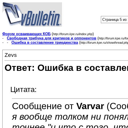
Страница 5 из
Форум осваивающих КОБ
(
)
http://forum.kpe.ru/index.php
-
Свободная трибуна для критиков и оппонентов
(
http://forum.kpe.ru/f
- -
Ошибка в составление триединства
(
http://forum.kpe.ru/showthread.p
Zevs
Ответ: Ошибка в составле
Цитата:
Сообщение от
Varvar
(Соо
я вообще толком ни поня
точнее "и что с того, чт