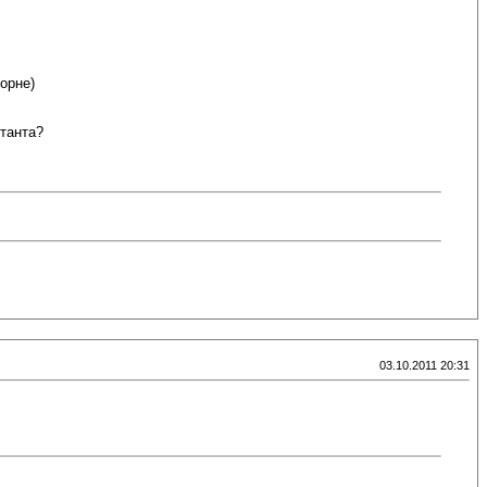
орне)
станта?
03.10.2011 20:31