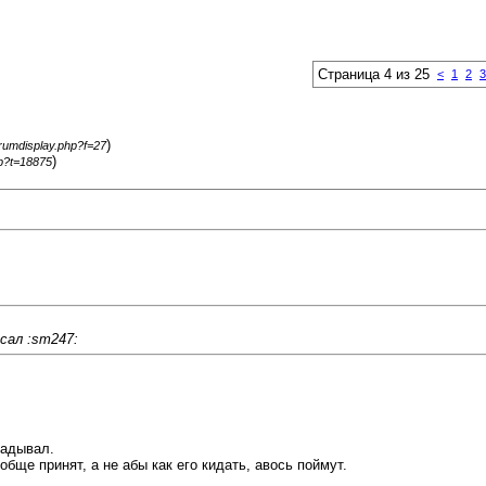
Страница 4 из 25
<
1
2
3
)
orumdisplay.php?f=27
)
hp?t=18875
сал :sm247:
ладывал.
бще принят, а не абы как его кидать, авось поймут.