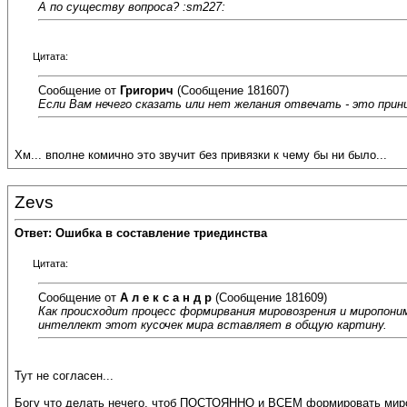
А по существу вопроса? :sm227:
Цитата:
Сообщение от
Григорич
(Сообщение 181607)
Если Вам нечего сказать или нет желания отвечать - это прин
Хм... вполне комично это звучит без привязки к чему бы ни было...
Zevs
Ответ: Ошибка в составление триединства
Цитата:
Сообщение от
А л е к с а н д р
(Сообщение 181609)
Как происходит процесс формирвания мировозрения и миропоним
интеллект этот кусочек мира вставляет в общую картину.
Тут не согласен...
Богу что делать нечего, чтоб ПОСТОЯННО и ВСЕМ формировать мир