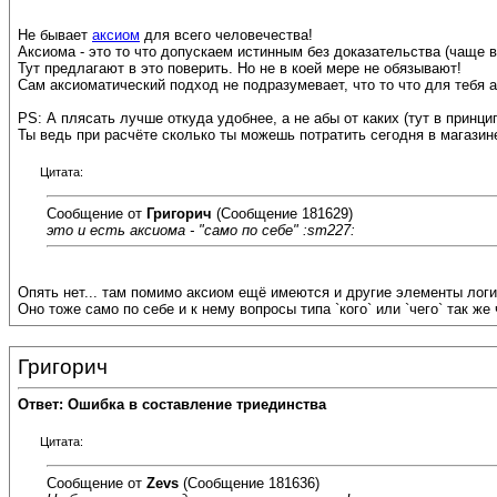
Не бывает
аксиом
для всего человечества!
Аксиома - это то что допускаем истинным без доказательства (чаще в
Тут предлагают в это поверить. Но не в коей мере не обязывают!
Сам аксиоматический подход не подразумевает, что то что для тебя 
PS: А плясать лучше откуда удобнее, а не абы от каких (тут в принци
Ты ведь при расчёте сколько ты можешь потратить сегодня в магазин
Цитата:
Сообщение от
Григорич
(Сообщение 181629)
это и есть аксиома - "само по себе" :sm227:
Опять нет... там помимо аксиом ещё имеются и другие элементы логик
Оно тоже само по себе и к нему вопросы типа `кого` или `чего` так же
Григорич
Ответ: Ошибка в составление триединства
Цитата:
Сообщение от
Zevs
(Сообщение 181636)