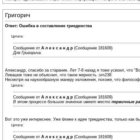
Григорич
Ответ: Ошибка в составление триединства
Цитата:
Сообщение от
А л е к с а н д р
(Сообщение 181609)
Для Григорича.
Александр, спасибо за старание. Лет 7-8 назад я тоже усвоил, что "В
Левашов тоже не объяснил, что такое мерность :sm238:
Несмотря на наукообразную манеру изложения, похоже, что философы
Цитата:
Сообщение от
А л е к с а н д р
(Сообщение 181609)
В этом процессе большое значение имеет место
первичные р
Вот это уже интереснее. Уже ближе к идее триединства, только как бы
Цитата:
Сообщение от
А л е к с а н д р
(Сообщение 181609)