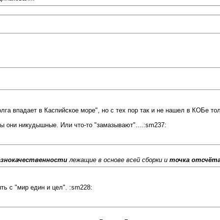
олга впадает в Каспийское море", но с тех пор так и не нашел в КОБе то
 они никудышные. Или что-то "замазывают"....:sm237:
азнокачественности
лежащие в основе всей сборки и
точка отсчёт
ть с "мир един и цел". :sm228: