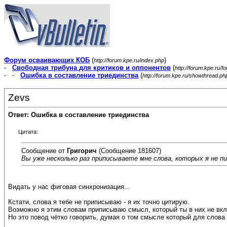
Форум осваивающих КОБ
(
)
http://forum.kpe.ru/index.php
-
Свободная трибуна для критиков и оппонентов
(
http://forum.kpe.ru/f
- -
Ошибка в составление триединства
(
http://forum.kpe.ru/showthread.p
Zevs
Ответ: Ошибка в составление триединства
Цитата:
Сообщение от
Григорич
(Сообщение 181607)
Вы уже несколько раз приписываете мне слова, которых я не пи
Видать у нас фиговая синхронизация...
Кстати, слова я тебе не приписываю - я их точно цитирую.
Возможно я этим словам приписываю смысл, который ты в них не вк
Но это повод чётко говорить, думая о том смысле который для слова о