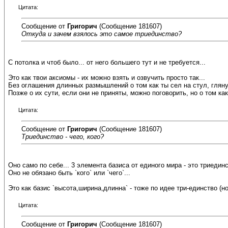
Цитата:
Сообщение от
Григорич
(Сообщение 181607)
Откуда и зачем взялось это самое триединство?
С потолка и чтоб было... от него большего тут и не требуется...
Это как твои аксиомы - их можно взять и озвучить просто так...
Без оглашения длинных размышлений о том как ты сел на стул, глянул
Позже о их сути, если они не приняты, можно поговорить, но о том к
Цитата:
Сообщение от
Григорич
(Сообщение 181607)
Триединство - чего, кого?
Оно само по себе... 3 элемента базиса от единого мира - это триединс
Оно не обязано быть `кого` или `чего`...
Это как базис `высота,ширина,длинна` - тоже по идее три-единство (но 
Цитата:
Сообщение от
Григорич
(Сообщение 181607)