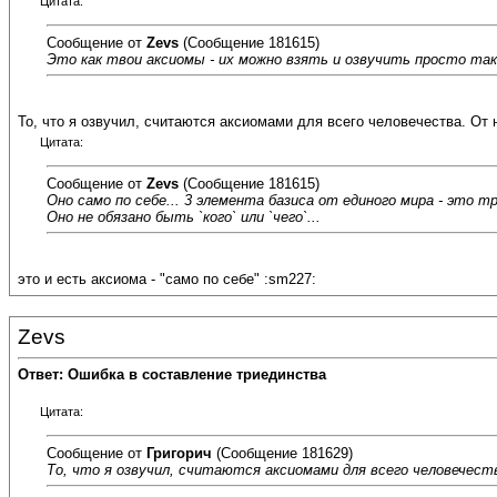
Цитата:
Сообщение от
Zevs
(Сообщение 181615)
Это как твои аксиомы - их можно взять и озвучить просто так.
То, что я озвучил, считаются аксиомами для всего человечества. От н
Цитата:
Сообщение от
Zevs
(Сообщение 181615)
Оно само по себе... 3 элемента базиса от единого мира - это т
Оно не обязано быть `кого` или `чего`...
это и есть аксиома - "само по себе" :sm227:
Zevs
Ответ: Ошибка в составление триединства
Цитата:
Сообщение от
Григорич
(Сообщение 181629)
То, что я озвучил, считаются аксиомами для всего человечеств