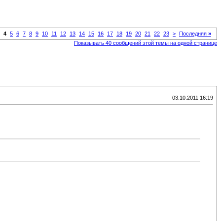
4
5
6
7
8
9
10
11
12
13
14
15
16
17
18
19
20
21
22
23
>
Последняя
»
Показывать 40 сообщений этой темы на одной странице
03.10.2011 16:19