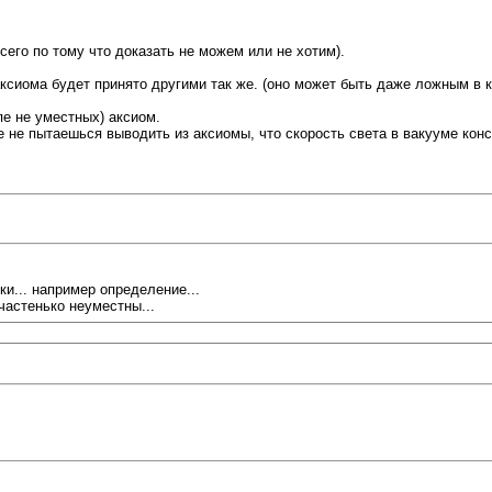
сего по тому что доказать не можем или не хотим).
аксиома будет принято другими так же. (оно может быть даже ложным в к
пе не уместных) аксиом.
е не пытаешься выводить из аксиомы, что скорость света в вакууме кон
и... например определение...
 частенько неуместны...