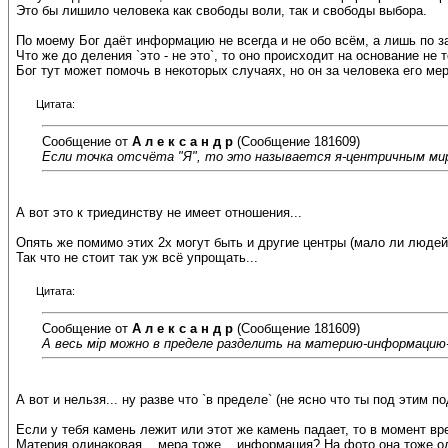
Это бы лишило человека как свободы воли, так и свободы выбора.
По моему Бог даёт информацию не всегда и не обо всём, а лишь по за
Что же до деления `это - не это`, то оно происходит на основание не т
Бог тут может помочь в некоторых случаях, но он за человека его ме
Цитата:
Сообщение от
А л е к с а н д р
(Сообщение 181609)
Если точка отсчёта "Я", то это называется я-центричным мир
А вот это к триединству не имеет отношения...
Опять же помимо этих 2х могут быть и другие центры (мало ли людей, 
Так что не стоит так уж всё упрощать...
Цитата:
Сообщение от
А л е к с а н д р
(Сообщение 181609)
А весь мiр можно в пределе разделить на материю-информацию
А вот и нельзя... ну разве что `в пределе` (не ясно что ты под этим 
Если у тебя камень лежит или этот же камень падает, то в момент в
Материя одинаковая... мера тоже... информация? На фото она тоже од