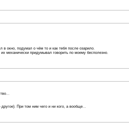
 в окно, подумал о чём то и как тебя после озарило.
ак их механически придумывал говорить по моему бесполезно.
тво...
другое). При том ним чего и ни кого, а вообще...