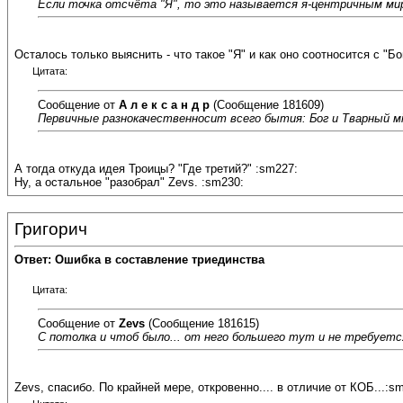
Если точка отсчёта "Я", то это называется я-центричным мир
Осталось только выяснить - что такое "Я" и как оно соотносится с "Бо
Цитата:
Сообщение от
А л е к с а н д р
(Сообщение 181609)
Первичные разнокачественносит всего бытия: Бог и Тварный мi
А тогда откуда идея Троицы? "Где третий?" :sm227:
Ну, а остальное "разобрал" Zevs. :sm230:
Григорич
Ответ: Ошибка в составление триединства
Цитата:
Сообщение от
Zevs
(Сообщение 181615)
С потолка и чтоб было... от него большего тут и не требуется
Zevs, спасибо. По крайней мере, откровенно.... в отличие от КОБ...:s