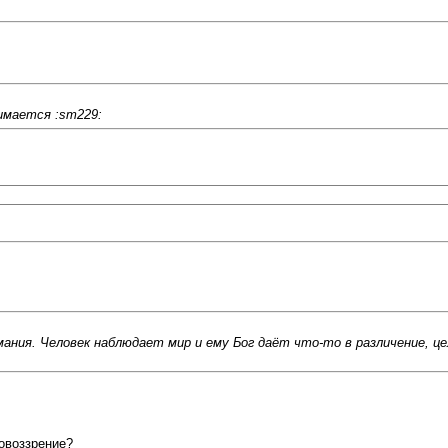
имается :sm229:
ания. Человек наблюдает мир и ему Бог даёт что-то в различение, це
овоззрение?