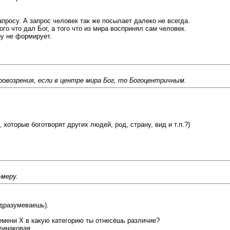
просу. А запрос человек так же посылает далеко не всегда.
ого что дал Бог, а того что из мира воспринял сам человек.
ру не формирует.
овозрения, если в центре мира Бог, то Богоцентричным.
которые боготворят других людей, род, страну, вид и т.п.?)
-меру.
подразумеваешь).
ремени Х в какую категорию ты отнесёшь различие?
инаковая...