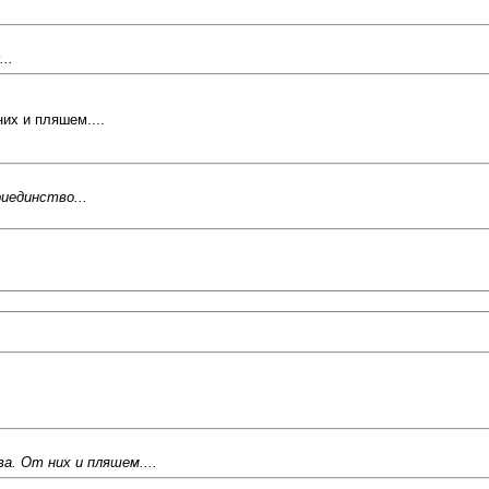
..
их и пляшем....
риединство...
а. От них и пляшем....