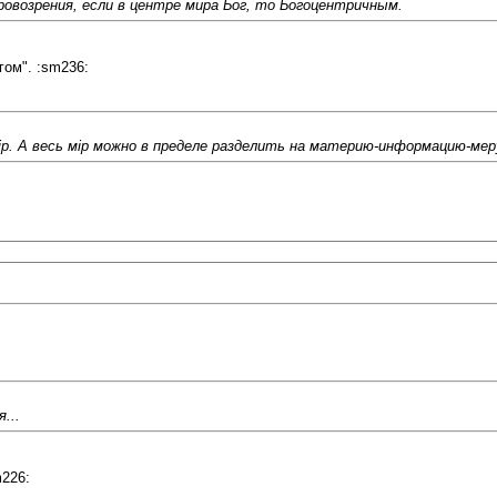
овозрения, если в центре мира Бог, то Богоцентричным.
гом". :sm236:
р. А весь мiр можно в пределе разделить на материю-информацию-мер
...
m226: