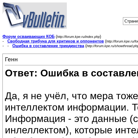
Страни
Форум осваивающих КОБ
(
)
http://forum.kpe.ru/index.php
-
Свободная трибуна для критиков и оппонентов
(
http://forum.kpe.ru/f
- -
Ошибка в составление триединства
(
http://forum.kpe.ru/showthread.p
Генн
Ответ: Ошибка в составле
Да, я не учёл, что мера тож
интеллектом информации. Т
Информация - это данные (
инлеллектом), которые инт