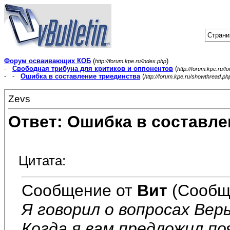
Страни
Форум осваивающих КОБ
(
)
http://forum.kpe.ru/index.php
-
Свободная трибуна для критиков и оппонентов
(
http://forum.kpe.ru/f
- -
Ошибка в составление триединства
(
http://forum.kpe.ru/showthread.p
Zevs
Ответ: Ошибка в составле
Цитата:
Сообщение от
Вит
(Сообщ
Я говорил о вопросах Вер
Когда я вам предложил п