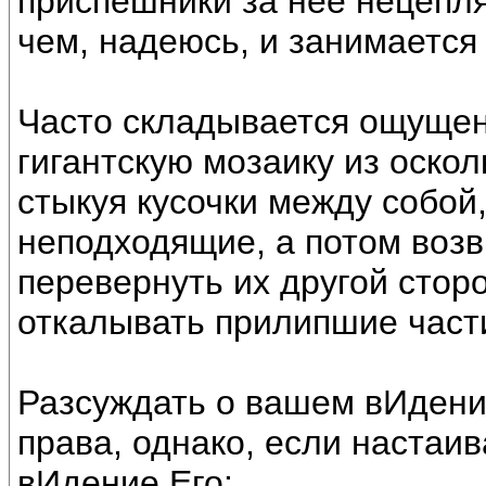
приспешники за неё нецеп
чем, надеюсь, и занимаетс
Часто складывается ощущен
гигантскую мозаику из оско
стыкуя кусочки между собой
неподходящие, а потом воз
перевернуть их другой сторо
откалывать прилипшие части
Разсуждать о вашем вИдени
права, однако, если настаив
вИдение Его: