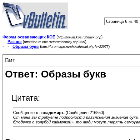
Страница 6 из 40
Форум осваивающих КОБ
(
)
http://forum.kpe.ru/index.php
-
Разное
(
)
http://forum.kpe.ru/forumdisplay.php?f=9
- -
Образы букв
(
)
http://forum.kpe.ru/showthread.php?t=22977
Вит
Ответ: Образы букв
Цитата:
Сообщение от
владомиръ
(Сообщение 216850)
От меня вы требуете подробности разъяснения значения букв,
блюдечке с голубой каёмочкой», то люди могут терять самоув