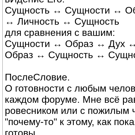
Сущность ↔ Сущности ↔ О
↔ Личность ↔ Сущность
для сравнения с вашим:
Сущности ↔ Образ ↔ Дух 
Образ ↔ Сущность ↔ Сущн
ПослеСловие.
О готовности с любым челов
каждом форуме. Мне всё рав
ровесником или с пожилым 
"почему-то" к этому, как пок
готовы.