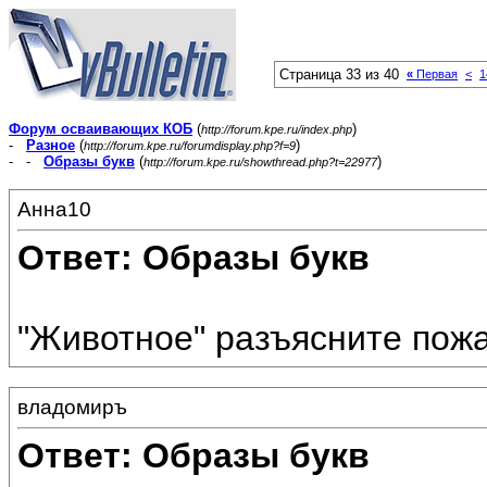
Страница 33 из 40
«
Первая
<
1
Форум осваивающих КОБ
(
)
http://forum.kpe.ru/index.php
-
Разное
(
)
http://forum.kpe.ru/forumdisplay.php?f=9
- -
Образы букв
(
)
http://forum.kpe.ru/showthread.php?t=22977
Анна10
Ответ: Образы букв
"Животное" разъясните пожа
владомиръ
Ответ: Образы букв