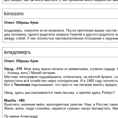
kinosoro
Ответ: Образы букв
владомиръ, помогите если возможно. После прочтения ваших постов 
два человека, одного родители назвали Георгий и другого родители н
между собой. У них полностью противоположное отношение к окружаю
владомиръ
Ответ: Образы букв
Овод - #79
. Мою жену врачи лечили от ревматизма, сгубили сердце. 
– Хочешь жить? Меняй питание.
Местная типография подшабашила, отпечатала, на жёлтой бумаге, сов
пропустили всё хозяйство через холодильник. И в 1983 году полност
Вот и
Тихонова
подсказывает, что просто так питание менять вредно,
Овод, здесь рассматривается тема письма, а причём здесь Роберт?
Masilla - #80
.
Выяснять значение имён, малоприятное занятие. Нам, в Россию таких
Жили, жили, люди спокойно, нашёлся «умник» начал баламутить. Име
По имени Александр.