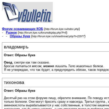
Форум осваивающих КОБ
(
)
http://forum.kpe.ru/index.php
-
Разное
(
)
http://forum.kpe.ru/forumdisplay.php?f=9
- -
Образы букв
(
)
http://forum.kpe.ru/showthread.php?t=22977
владомиръ
Ответ: Образы букв
Овод
, смотри как там сказано.
Бросив питаться мясом,
можно
лишить Тело животных белков.
Я не утверждаю, что так будет, а предупредить обязан, таков порядок
тихонова
Ответ: Образы букв
Десятый раз на этом форуме пишу, обратите внимание. По поводу есть
только болезни. Они могут бросить сразу и навсегда. Третья группа 
аминокислоты вырабатываются у нас собственные, в толстом кишечни
дистанцию, как бы мяса наелись, у них организм много выработал ами