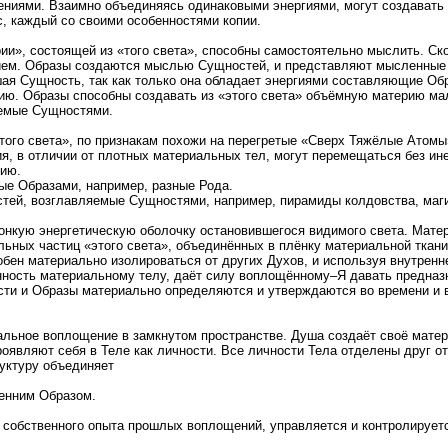
ениями. Взаимно объединяясь одинаковыми энергиями, могут создавать 
с, каждый со своими особенностями копии.
ии», состоящей из «того света», способны самостоятельно мыслить. Ско
ием. Образы создаются мыслью Сущностей, и представляют мысленные 
ая Сущность, так как только она обладает энергиями составляющие Обр
ерию. Образы способны создавать из «этого света» объёмную материю м
яемые Сущностями.
ого света», по признакам похожи на перегретые «Сверх Тяжёлые Атомы
, в отличии от плотных материальных тел, могут перемещаться без инер
рию.
е Образами, например, разные Рода.
тей, возглавляемые Сущностями, например, пирамиды колдовства, магии
тонкую энергетическую оболочку остановившегося видимого света. Мате
льных частиц «этого света», объединённых в плёнку материальной ткани
обен материально изолироваться от других Духов, и используя внутренне
енность материальному телу, даёт силу воплощённому–Я давать предна
ти и Образы материально определяются и утверждаются во времени и 
альное воплощение в замкнутом пространстве. Душа создаёт своё мат
роявляют себя в Теле как личности. Все личности Тела отделены друг о
уктуру объединяет
ренним Образом.
и собственного опыта прошлых воплощений, управляется и контролируе