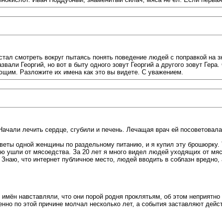
стал смотреть вокруг пытаясь понять поведение людей с поправкой на 
азвали Георгий, но вот в быту одного зовут Георгий а другого зовут Гер
щим. Разложите их имена как это вы видете. С уважением.
Начали лечить сердце, сгубили и печень. Лечащая врач ей посоветовала
еты одной женщины по раздельному питанию, и я купил эту брошюрку. Т
ью ушли от мясоедства. За 20 лет я много видел людей уходящих от мя
 Знаю, что интернет публичное место, людей вводить в соблазн вредно,
 имён навставляли, что они порой родня проклятьям, об этом неприятн
нно по этой причине молчал несколько лет, а события заставляют дейс