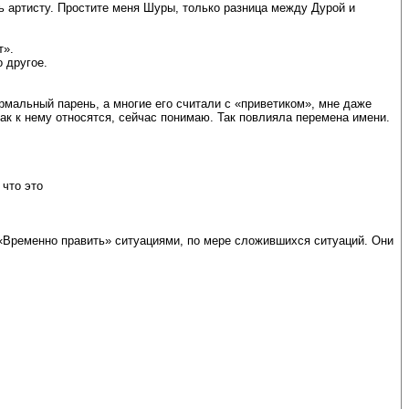
 артисту. Простите меня Шуры, только разница между Дурой и
т».
 другое.
рмальный парень, а многие его считали с «приветиком», мне даже
так к нему относятся, сейчас понимаю. Так повлияла перемена имени.
 что это
«Временно править» ситуациями, по мере сложившихся ситуаций. Они