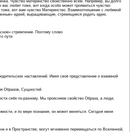
ёнка. Чувство материнство свойственно всем. Например, вы долго
н вас любит тоже, вот когда особо может проявиться чувство
ас тоже, вот вам чувство Материнство. Взаимоотношение с любимой
менные» идеей, выращивающие, стремящиеся родить идею.
расное» стремление. Поэтому слово
о пути.
 родительских наставлений. Имея своё представление о взаимной
ия Образов, Сущностей.
вести себя по-разному. Мы проясняем свойство Образа, а люди,
мости, и по мере познания, он может меняться. Сегодня меня
и и в Пространстве, могут мгновенно перемещаться по Вселенной,