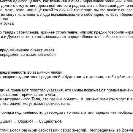
бъектов единого целого, как взаимная любовь беременной женщины и реб
долгого отсутствия, дома всё милое и родное, вы любите свой дом, и о
о, мото, вело, или ещё какой-то личный транспорт, вы его любите он в
тво могут испытывать люди вынашивающие в себе идею, то есть «бере
плод.
т буква
ю твердь стремления, крайнее стремление, или как предки говорили «к
и и Душевности, то есть показывает определённость в выборе жизненног
 предназначение объект имеет.
т определён во взаимной любви.
пределённость во взаимной любви.
 скорее отдалится от родителей и будет жить отдельно, чтобы уйти от
и не понимают простого указания, что буквы показывают предназначен
оставляет, причина вот в чём.
е материального Тела, это разные объекты. А, разные объекты могут и 
лять иначе, могут даже противостоять.
рядка подчинённости, утверждать точность этого порядка нет необходи
Душа-Я ↔ Образ-Я ↔ Сущность-Я.
Отличаются разными свойствами своих энергий. Неопределены во Времен