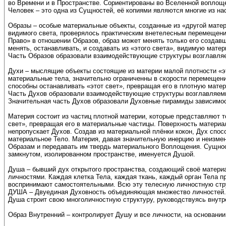
во Времени и в Пространстве. Сориентированы во Вселенной воплощ
Человек – это одна из Сущностей, её копиями являются многие из на
Образы – особые материальные объекты, созданные из «другой матер
видимого света, проверялось практическим внетелесным перемещен
Право» в отношении Образов, образ может менять только его создавш
менять, останавливать, и создавать из «этого света», видимую мат
Часть Образов образовали взаимодействующие структуры возглавл
Духи – мыслящие объекты состоящие из материи малой плотности «эт
материальные тела, значительно ограниченны в скорости перемещения
способны останавливать «этот свет», превращая его в плотную мате
Часть Духов образовали взаимодействующие структуры возглавляемы
Значительная часть Духов образовали Духовные пирамиды зависимос
Материя состоит из частиц плотной материи, которые представляют 
свет», превращая его в материальные частицы. Поверхность материа
непропускает Духов. Создав из материальной плёнки кокон, Дух спос
материальное Тело. Материя, давая значительную инерцию и неизм
Образам и передавать им твердь материального Воплощения. Сущнос
замкнутом, изолированном пространстве, именуется Душой.
Душа – бывший дух открытого пространства, создающий своё матери
личностями. Каждая клетка Тела, каждая ткань, каждый орган Тела п
воспринимают самостоятельными. Всю эту телесную личностную стр
ДУША – Двуединая Духовность объединяющая множество личностей.
Душа строит свою многоличностную структуру, руководствуясь внут
Образ Внутренний – контролирует Душу и все личности, на основани