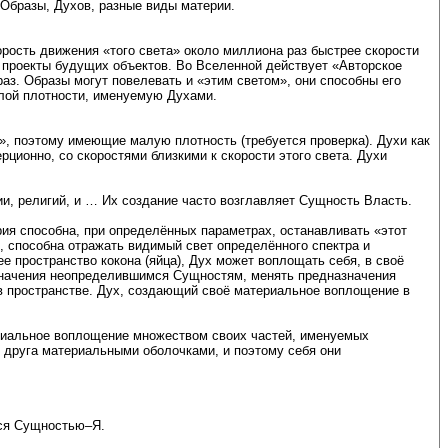
Образы, Духов, разные виды материи.
рость движения «того света» около миллиона раз быстрее скорости
проекты будущих объектов. Во Вселенной действует «Авторское
аз. Образы могут повелевать и «этим светом», они способны его
алой плотности, именуемую Духами.
», поэтому имеющие малую плотность (требуется проверка). Духи как
ционно, со скоростями близкими к скорости этого света. Духи
, религий, и … Их создание часто возглавляет Сущность Власть.
рия способна, при определённых параметрах, останавливать «этот
, способна отражать видимый свет определённого спектра и
е пространство кокона (яйца), Дух может воплощать себя, в своё
значения неопределившимся Сущностям, менять предназначения
в пространстве. Дух, создающий своё материальное воплощение в
ериальное воплощение множеством своих частей, именуемых
т друга материальными оболочками, и поэтому себя они
тся Сущностью–Я.