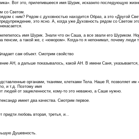
ка». Вот это, прилепившееся имя Шурик, исказило последующую жизнь
м со Светом.
 рядом с ним? Рядом с духовностью находится Образ, а это «Другой Све
предупреждение, это ясно. А, когда уже Духовность рядом со Светом это
некасается.
илепилось имя Шурик. Знали что он Саша, а все звали его Шуриком. Но
 на пенсии, а такой же, с «юмором». Когда-то я непонимал, почему люди 
обладает сам объект. Смотрим свойство
ение АН, а дальше показывалось, какой АН. В имени Саня, указывается,
дставленные органами, тканями, клетками Тела. Наше Я, позволяет им 
ло, и т.д. Поэтому имя
 людей от зацикленности, кому-то это неважно, а Саше нужно.
лександр имеет два качества. Смотрим первое.
придти любовь вторая, третья, и...
ольшую Душевность.