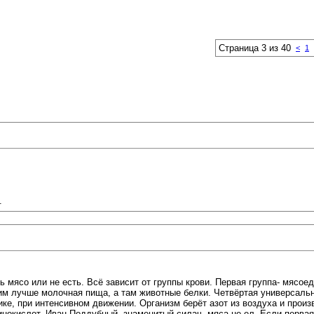
Страница 3 из 40
<
1
.
 мясо или не есть. Всё зависит от группы крови. Первая группа- мясоед
, им лучше молочная пища, а там животные белки. Четвёртая универсаль
ке, при интенсивном движении. Организм берёт азот из воздуха и прои
нокислот. Иван Поддубный, знаменитый силач, мяса не ел. Если первая 