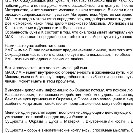
М – это объединённые две буквы Л, это знак взаимной любви пары о
небыли дома, и вот вы дома, можно расслабиться и отдохнуть. После 
Материнство, и нет значения мужчина вы или женщина. Вы сели в авт
одеждой сопровождается чувством Материнством. Чувство материнс
МА – это когда материнство определилось, когда беременность дала 
Вот и смотрим, какой плод дало материнство Максима. Это показывае
К – стремление к Духовности и Душевности.
Особенность буквы К состоит в том, что она показывает материальну
МАК – показывает определённость объекта в выборе пути к Духовност
Нами часто употребляется слово
ИМЯ – имею Я, оно показывает предназначение личное, знак того что
Сокращённая часть этого слова, по сути дела показывает, что объек
ИМ – жизнью объединена взаимная любовь.
Вот и получается, что человек имеющий имя
МАКСИМ – имеет внутреннюю определённость в жизненном пути, и о
Максим, имея собственную определённость в выборе жизненного пути,
любви, может иметь в этом проблемы.
Вынужден дополнить информацию об Образах потому, что похоже люд
Раньше говорил, что прояснение действия имён мне удовольствия нед
Действие букв применимо к Образам, а Образ и его воплощение в вид
особенно когда знают свойство им предназначенное, могут себя прояв
Меня сегодня удовлетворяет восприятие следующего действующего по
устраивает вот такой порядок подчинённости.
Сущности ↔ Образы ↔ Духи ↔ Материя ↔ Внутренние личности ↔ 
Сущности – особые энергетические комплексы, способные мыслить. 