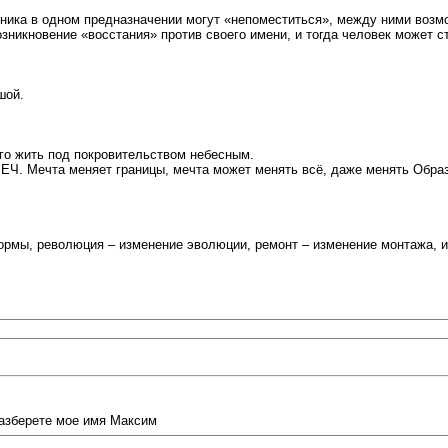
ика в одном предназначении могут «непоместиться», между ними возмо
зникновение «восстания» против своего имени, и тогда человек может ст
шой.
о жить под покровительством небесным.
ЕЧ. Мечта меняет границы, мечта может менять всё, даже менять Образы
рмы, революция – изменение эволюции, ремонт – изменение монтажа, и 
разберете мое имя Максим