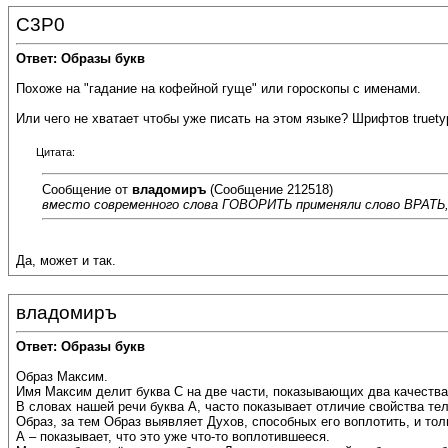
C3P0
Ответ: Образы букв
Похоже на "гадание на кофейной гуще" или гороскопы с именами.
Или чего не хватает чтобы уже писать на этом языке? Шрифтов truety
Цитата:
Сообщение от
владомиръ
(Сообщение 212518)
вместо современного слова ГОВОРИТЬ применяли слово ВРАТЬ, 
Да, может и так.
владомиръ
Ответ: Образы букв
Образ Максим.
Имя Максим делит буква С на две части, показывающих два качества
В словах нашей речи буква А, часто показывает отличие свойства те
Образ, за тем Образ выявляет Духов, способных его воплотить, и тол
А – показывает, что это уже что-то воплотившееся.