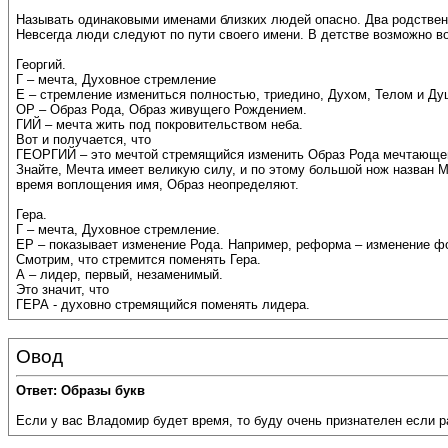
Называть одинаковыми именами близких людей опасно. Два родственн
Невсегда люди следуют по пути своего имени. В детстве возможно во
Георгий.
Г – мечта, Духовное стремление
Е – стремление измениться полностью, триедино, Духом, Телом и Ду
ОР – Образ Рода, Образ живущего Рождением.
ГИЙ – мечта жить под покровительством неба.
Вот и получается, что
ГЕОРГИЙ – это мечтой стремящийся изменить Образ Рода мечтающег
Знайте, Мечта имеет великую силу, и по этому большой нож назван М
время воплощения имя, Образ неопределяют.
Гера.
Г – мечта, Духовное стремление.
ЕР – показывает изменение Рода. Например, реформа – изменение фо
Смотрим, что стремится поменять Гера.
А – лидер, первый, незаменимый.
Это значит, что
ГЕРА - духовно стремящийся поменять лидера.
Овод
Ответ: Образы букв
Если у вас Владомир будет время, то буду очень признателен если 