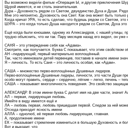
Вы возможно видели фильм «Операция Ы, и другие приключения Шури
Щурой имеется, и не столь значительная.
Дура – Духовность рядом со Светом, двуединство Духа и Души. Рядо
Мне это непонятно, Духовность она Свет. Как она может быть только
Когда кричат УРА, то есть сделаю, что будешь рядом со Светом, это 
ШУРА – это когда только Душа находится рядом со Светом, Духа это 
Ещё когда были юношами, одному из Александров, с нашей улицы, пр
трудно объяснить, что ни так. Пару месяцев назад его видел, он уже
САНЯ – это утверждение себя как «Адама».
Смотрите, как получается. Буква С показывает, что этим свойством 
АН –лидирующий, первый материально воплощённый.
Так, часто именовали детей первенцев, поставив в начале имени знач
Я – личность. То есть Саня – это личность особая, как «Адам».
САША – множество перво-воплощённых Душевных лидеров.
Перво-воплощённые Душевные лидеры, личности, это части Души пре
особо могут править, сердце – сердечно, лёгкие – легко, печень – теп
САША – показывает многоличность поведения. Это свойство защищает
АЛЕКСАНДР. В этом имени буква С делит имя на две части, значит А
АЛ – первая, лидирующая любовь.
Имейте в виду имеется ещё и
ЛА – любовь первая, любовь пришедшая первой. Следом за ней может 
Отсюда приходит ясность имени
АЛЛА – однолюб, её первая любовь лидирующая, главная.
А, продолжение имени
ЕК – показывает стремление измениться в большую Духовность и б
Вот и выходит, что