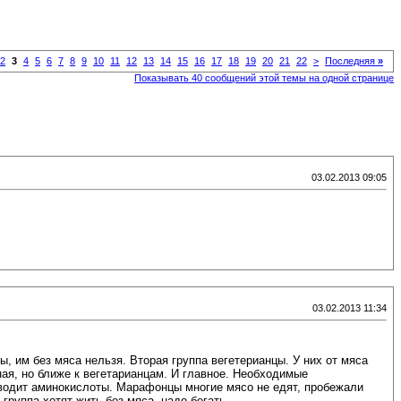
2
3
4
5
6
7
8
9
10
11
12
13
14
15
16
17
18
19
20
21
22
>
Последняя
»
Показывать 40 сообщений этой темы на одной странице
03.02.2013 09:05
03.02.2013 11:34
ы, им без мяса нельзя. Вторая группа вегетерианцы. У них от мяса
ная, но ближе к вегетарианцам. И главное. Необходимые
зводит аминокислоты. Марафонцы многие мясо не едят, пробежали
группа хотят жить без мяса. надо бегать.