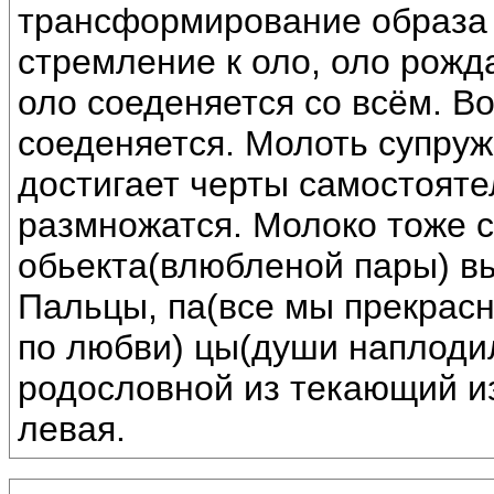
трансформирование образа 
стремление к оло, оло рожда
оло соеденяется со всём. В
соеденяется. Молоть супруж
достигает черты самостояте
размножатся. Молоко тоже с
обьекта(влюбленой пары) вы
Пальцы, па(все мы прекрасн
по любви) цы(души наплоди
родословной из текающий из
левая.