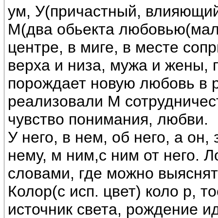
ум, У(причастный, влияющи
М(два обьекта любовью(мал
центре, в миге, в месте со
верха и низа, мужа и жены, 
порождает новую любовь в р
реализовали М сотрудничес
чувство понимания, любви.
У него, в нем, об него, а он,
нему, м ним,с ним от него.
словами, где можно выяснять
Колор(с исп. цвет) коло р, т
источник света, рождение ид