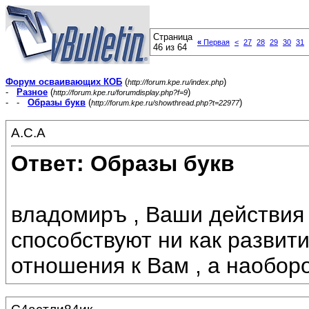
Страница
«
Первая
<
27
28
29
30
31
46 из 64
Форум осваивающих КОБ
(
)
http://forum.kpe.ru/index.php
-
Разное
(
)
http://forum.kpe.ru/forumdisplay.php?f=9
- -
Образы букв
(
)
http://forum.kpe.ru/showthread.php?t=22977
А.С.А
Ответ: Образы букв
владомиръ , Ваши действия
способствуют ни как развит
отношения к Вам , а наоборо