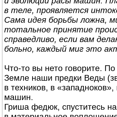
и эволюции расы машин. П
в теле, проявляется инток
Сама идея борьбы ложна, м
тотальное принятие проис
справедливо, если вам дел
больно, каждый миг это ак
Что-то вы нето говорите. По
Земле наши предки Веды (з
в техников, в «западноков»,
машин.
Гриша федюк, спуститесь на
в материальное воплощение.