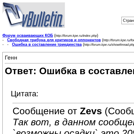
Стран
Форум осваивающих КОБ
(
)
http://forum.kpe.ru/index.php
-
Свободная трибуна для критиков и оппонентов
(
http://forum.kpe.ru/f
- -
Ошибка в составление триединства
(
http://forum.kpe.ru/showthread.p
Генн
Ответ: Ошибка в составле
Цитата:
Сообщение от
Zevs
(Сообщ
Так вот, в данном сообще
`возможны осадки` это 20