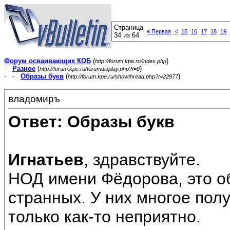
Страница
«
Первая
<
15
16
17
18
19
34 из 64
Форум осваивающих КОБ
(
)
http://forum.kpe.ru/index.php
-
Разное
(
)
http://forum.kpe.ru/forumdisplay.php?f=9
- -
Образы букв
(
)
http://forum.kpe.ru/showthread.php?t=22977
владомиръ
Ответ: Образы букв
Игнатьев
, здравствуйте.
НОД имени Фёдорова, это о
странных. У них многое полу
только как-то неприятно.