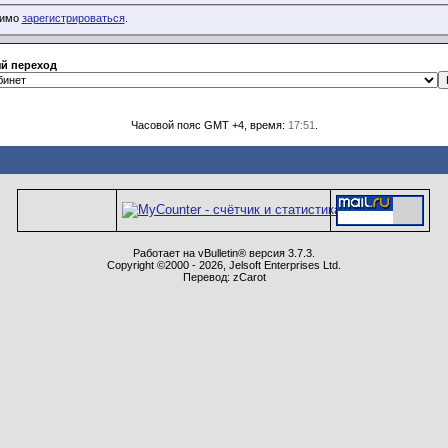
димо
зарегистрироваться
.
й переход
Часовой пояс GMT +4, время:
17:51
.
Работает на vBulletin® версия 3.7.3.
Copyright ©2000 - 2026, Jelsoft Enterprises Ltd.
Перевод: zCarot