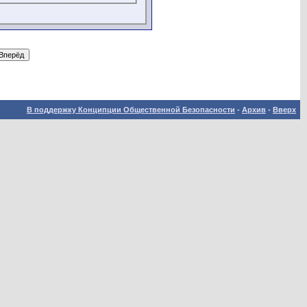
В поддержку Конципции Общественной Безопасности
-
Архив
-
Вверх