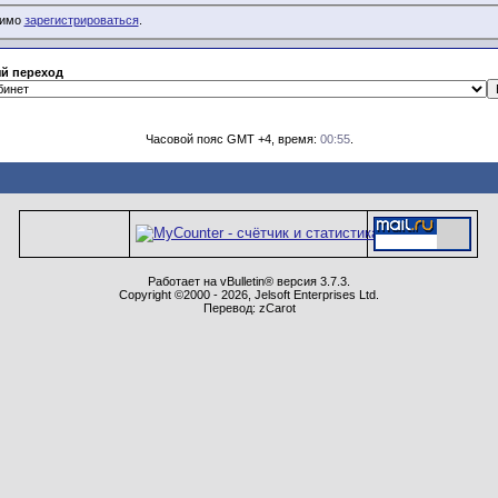
димо
зарегистрироваться
.
й переход
Часовой пояс GMT +4, время:
00:55
.
Работает на vBulletin® версия 3.7.3.
Copyright ©2000 - 2026, Jelsoft Enterprises Ltd.
Перевод: zCarot