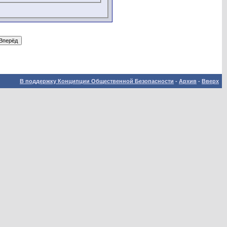
В поддержку Конципции Общественной Безопасности
-
Архив
-
Вверх