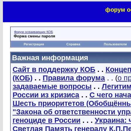
форум о
Форум осваивающих КОБ
Форма смены пароля
Регистрация
Справка
Пользователи
Важная информация
Сайт в поддержку КОБ
. .
Концеп
(КОБ)
. .
Правила форума
. . (
о п
задаваемые вопросы
. .
Легити
России из кризиса
. .
С чего нач
Шесть приоритетов (Обобщённы
"Закона об ответственности уп
геноциде в России
. . .
Украина: 
Светлая Память генералу К.П.П