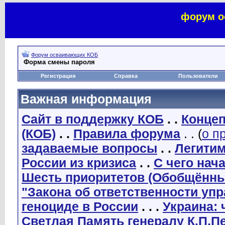
форум о
Форум осваивающих КОБ
Форма смены пароля
Регистрация
Справка
Пользователи
Важная информация
Сайт в поддержку КОБ
. .
Концеп
(КОБ)
. .
Правила форума
. . (
о п
задаваемые вопросы
. .
Легити
России из кризиса
. .
С чего нач
Шесть приоритетов (Обобщённы
"Закона об ответственности уп
геноциде в России
. . .
Украина: 
Светлая Память генералу К.П.П