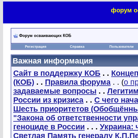
форум о
Форум осваивающих КОБ
Регистрация
Справка
Пользователи
Важная информация
Сайт в поддержку КОБ
. .
Концеп
(КОБ)
. .
Правила форума
. . (
о п
задаваемые вопросы
. .
Легити
России из кризиса
. .
С чего нач
Шесть приоритетов (Обобщённы
"Закона об ответственности уп
геноциде в России
. . .
Украина: 
Светлая Память генералу К.П.П