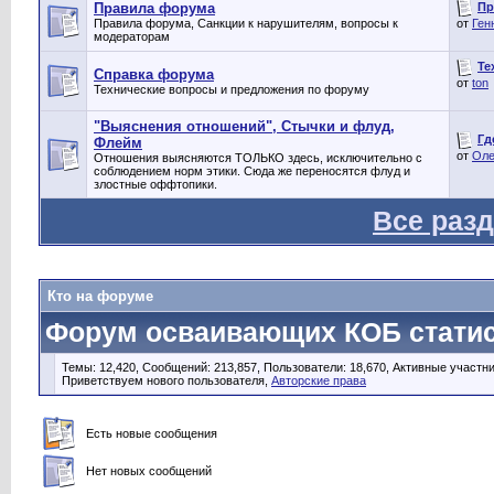
Пр
Правила форума
Правила форума, Санкции к нарушителям, вопросы к
от
Ген
модераторам
Те
Справка форума
от
ton
Технические вопросы и предложения по форуму
"Выяснения отношений", Стычки и флуд,
Гд
Флейм
от
Оле
Отношения выясняются ТОЛЬКО здесь, исключительно с
соблюдением норм этики. Сюда же переносятся флуд и
злостные оффтопики.
Все раз
Кто на форуме
Форум осваивающих КОБ статис
Темы: 12,420, Сообщений: 213,857, Пользователи: 18,670,
Активные участни
Приветствуем нового пользователя,
Авторские права
Есть новые сообщения
Нет новых сообщений