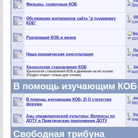
Фильмы, созвучные КОБ
от
Яко
Об
Обсуждение материалов сайта "в поддержку
от
xra
КОБ"
Би
Реализация КОБ в жизни
от
ser
По
Наша юридическая консультация
от
Адм
За
Хронология становления КОБ
Хронология становления КОБ и движения на её основе.
от
вол
(Раздел открыт только для чтения)
В помощь изучающим КОБ
ау
В помощь изучающим КОБ; 2) О структуре
от
Мат
форума
Ку
Азы управленческой культуры; Вопросы по
от
Адм
ДОТУ и Практические приложения ДОТУ
Свободная трибуна