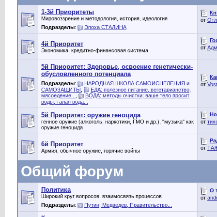
1-3й Приоритеты
Кн
Мировоззрение и методология, история, идеология
от
Отл
Подразделы
:
Эпоха СТАЛИНА
Го
4й Приоритет
от
Адм
Экономика, кредитно-финансовая система
5й Приоритет: Здоровье, освоение генетически-
обусловленного потенциала
Ка
Подразделы
:
НАРОДНАЯ ШКОЛА САМОИСЦЕЛЕНИЯ и
от
Vos
САМОЗАЩИТЫ
,
ЕДА: полезное питание, вегетарианство,
мясоедение...
,
ВОДА: методы очистки; ваше тело просит
воды; талая вода...
Но
5й Приоритет: оружие геноцида
генное оружие (алкоголь, наркотики, ГМО и др.), "музыка" как
от
тих
оружие геноцида
Ра
6й Приоритет
от
ТА
Армия, обычное оружие, горячие войны
Общий форум
Политика
О 
Широкий круг вопросов, взаимосвязь процессов
от
and
Подразделы
:
Путин, Медведев, Правительство...