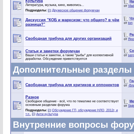
Культура
На
Литература, музыка, кино, живопись...
от
Vlad
Подразделы
:
Дружеское общение форумчан
Чт
Дискуссия "КОБ и марксизм: что общего? в чём
от
ton
разница?"
Ре
Свободная трибуна для других организаций
от
Яро
Со
Статьи и заметки форумчан
Ваши статьи и заметки, а также "рыбы" для коллективной
от
ser
доработки. Обсуждение приветствуется
Дополнительные разделы
Гр
Свободная трибуна для критиков и оппонентов
от
-Вл
Разное
Ме
Свободное общение - всё, что по тематике не соответствует
основным разделам форума
от
Sigl
Подразделы
:
Обсуждение ГП, обсуждение НЛО, 2012г, и
т.п.
,
Анти-культура
Внутренние вопросы фор