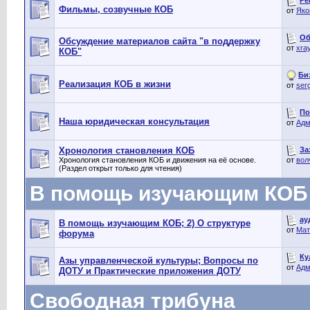
Фильмы, созвучные КОБ
от
Яко
Об
Обсуждение материалов сайта "в поддержку
от
xra
КОБ"
Би
Реализация КОБ в жизни
от
ser
По
Наша юридическая консультация
от
Адм
За
Хронология становления КОБ
Хронология становления КОБ и движения на её основе.
от
вол
(Раздел открыт только для чтения)
В помощь изучающим КОБ
ау
В помощь изучающим КОБ; 2) О структуре
от
Мат
форума
Ку
Азы управленческой культуры; Вопросы по
от
Адм
ДОТУ и Практические приложения ДОТУ
Свободная трибуна