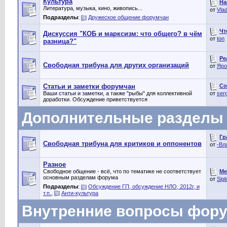
Культура
На
Литература, музыка, кино, живопись...
от
Vlad
Подразделы
:
Дружеское общение форумчан
Чт
Дискуссия "КОБ и марксизм: что общего? в чём
от
ton
разница?"
Ре
Свободная трибуна для других организаций
от
Яро
Со
Статьи и заметки форумчан
Ваши статьи и заметки, а также "рыбы" для коллективной
от
ser
доработки. Обсуждение приветствуется
Дополнительные разделы
Гр
Свободная трибуна для критиков и оппонентов
от
-Вл
Разное
Ме
Свободное общение - всё, что по тематике не соответствует
основным разделам форума
от
Sigl
Подразделы
:
Обсуждение ГП, обсуждение НЛО, 2012г, и
т.п.
,
Анти-культура
Внутренние вопросы фор