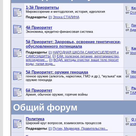
1-3й Приоритеты
Кн
Мировоззрение и методология, история, идеология
от
Отл
Подразделы
:
Эпоха СТАЛИНА
Го
4й Приоритет
от
Адм
Экономика, кредитно-финансовая система
5й Приоритет: Здоровье, освоение генетически-
обусловленного потенциала
Ка
Подразделы
:
НАРОДНАЯ ШКОЛА САМОИСЦЕЛЕНИЯ и
от
Vos
САМОЗАЩИТЫ
,
ЕДА: полезное питание, вегетарианство,
мясоедение...
,
ВОДА: методы очистки; ваше тело просит
воды; талая вода...
Но
5й Приоритет: оружие геноцида
генное оружие (алкоголь, наркотики, ГМО и др.), "музыка" как
от
тих
оружие геноцида
Ра
6й Приоритет
от
ТА
Армия, обычное оружие, горячие войны
Общий форум
Политика
О 
Широкий круг вопросов, взаимосвязь процессов
от
and
Подразделы
:
Путин, Медведев, Правительство...