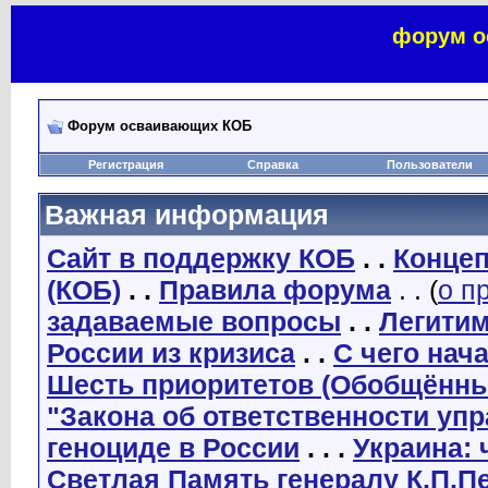
форум о
Форум осваивающих КОБ
Регистрация
Справка
Пользователи
Важная информация
Сайт в поддержку КОБ
. .
Концеп
(КОБ)
. .
Правила форума
. . (
о п
задаваемые вопросы
. .
Легити
России из кризиса
. .
С чего нач
Шесть приоритетов (Обобщённы
"Закона об ответственности уп
геноциде в России
. . .
Украина: 
Светлая Память генералу К.П.П