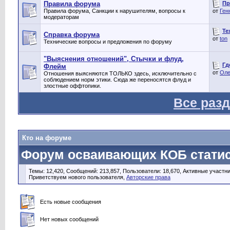
Пр
Правила форума
Правила форума, Санкции к нарушителям, вопросы к
от
Ген
модераторам
Те
Справка форума
от
ton
Технические вопросы и предложения по форуму
"Выяснения отношений", Стычки и флуд,
Гд
Флейм
от
Оле
Отношения выясняются ТОЛЬКО здесь, исключительно с
соблюдением норм этики. Сюда же переносятся флуд и
злостные оффтопики.
Все раз
Кто на форуме
Форум осваивающих КОБ статис
Темы: 12,420, Сообщений: 213,857, Пользователи: 18,670,
Активные участни
Приветствуем нового пользователя,
Авторские права
Есть новые сообщения
Нет новых сообщений