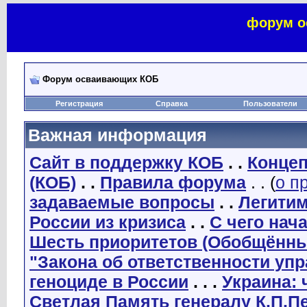
форум о
Форум осваивающих КОБ
Регистрация
Справка
Пользователи
Важная информация
Сайт в поддержку КОБ
. .
Концеп
(КОБ)
. .
Правила форума
. . (
о п
задаваемые вопросы
. .
Легити
России из кризиса
. .
С чего нач
Шесть приоритетов (Обобщённы
"Закона об ответственности уп
геноциде в России
. . .
Украина: 
Светлая Память генералу К.П.П