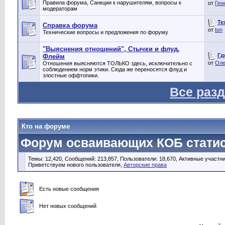
Правила форума, Санкции к нарушителям, вопросы к
от
Ген
модераторам
Те
Справка форума
от
ton
Технические вопросы и предложения по форуму
"Выяснения отношений", Стычки и флуд,
Гд
Флейм
от
Оле
Отношения выясняются ТОЛЬКО здесь, исключительно с
соблюдением норм этики. Сюда же переносятся флуд и
злостные оффтопики.
Все раз
Кто на форуме
Форум осваивающих КОБ статис
Темы: 12,420, Сообщений: 213,857, Пользователи: 18,670,
Активные участни
Приветствуем нового пользователя,
Авторские права
Есть новые сообщения
Нет новых сообщений