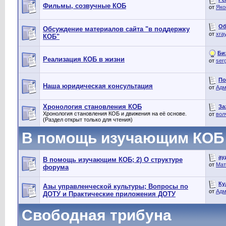
Фильмы, созвучные КОБ
от
Яко
Об
Обсуждение материалов сайта "в поддержку
от
xra
КОБ"
Би
Реализация КОБ в жизни
от
ser
По
Наша юридическая консультация
от
Адм
Хронология становления КОБ
За
Хронология становления КОБ и движения на её основе.
от
вол
(Раздел открыт только для чтения)
В помощь изучающим КОБ
ау
В помощь изучающим КОБ; 2) О структуре
от
Мат
форума
Ку
Азы управленческой культуры; Вопросы по
от
Адм
ДОТУ и Практические приложения ДОТУ
Свободная трибуна