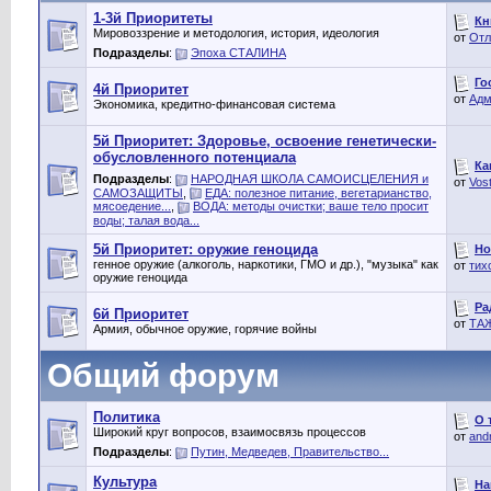
1-3й Приоритеты
Кн
Мировоззрение и методология, история, идеология
от
Отл
Подразделы
:
Эпоха СТАЛИНА
Го
4й Приоритет
от
Адм
Экономика, кредитно-финансовая система
5й Приоритет: Здоровье, освоение генетически-
обусловленного потенциала
Ка
Подразделы
:
НАРОДНАЯ ШКОЛА САМОИСЦЕЛЕНИЯ и
от
Vos
САМОЗАЩИТЫ
,
ЕДА: полезное питание, вегетарианство,
мясоедение...
,
ВОДА: методы очистки; ваше тело просит
воды; талая вода...
5й Приоритет: оружие геноцида
Но
генное оружие (алкоголь, наркотики, ГМО и др.), "музыка" как
от
тих
оружие геноцида
Ра
6й Приоритет
от
ТА
Армия, обычное оружие, горячие войны
Общий форум
Политика
О 
Широкий круг вопросов, взаимосвязь процессов
от
and
Подразделы
:
Путин, Медведев, Правительство...
Культура
На