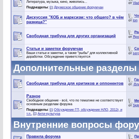
Литература, музыка, кино, живопись...
от
Vlad
Подразделы
:
Дружеское общение форумчан
Чт
Дискуссия "КОБ и марксизм: что общего? в чём
от
ton
разница?"
Ре
Свободная трибуна для других организаций
от
Яро
Статьи и заметки форумчан
Со
Ваши статьи и заметки, а также "рыбы" для коллективной
от
ser
доработки. Обсуждение приветствуется
Дополнительные разделы
Гр
Свободная трибуна для критиков и оппонентов
от
-Вл
Разное
Свободное общение - всё, что по тематике не соответствует
Ме
основным разделам форума
от
Sigl
Подразделы
:
Обсуждение ГП, обсуждение НЛО, 2012г, и
т.п.
,
Анти-культура
Внутренние вопросы фор
Правила форума
Пр