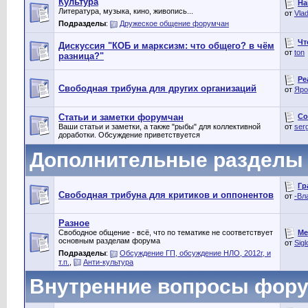
Культура
На
Литература, музыка, кино, живопись...
от
Vlad
Подразделы
:
Дружеское общение форумчан
Чт
Дискуссия "КОБ и марксизм: что общего? в чём
от
ton
разница?"
Ре
Свободная трибуна для других организаций
от
Яро
Со
Статьи и заметки форумчан
Ваши статьи и заметки, а также "рыбы" для коллективной
от
ser
доработки. Обсуждение приветствуется
Дополнительные разделы
Гр
Свободная трибуна для критиков и оппонентов
от
-Вл
Разное
Ме
Свободное общение - всё, что по тематике не соответствует
основным разделам форума
от
Sigl
Подразделы
:
Обсуждение ГП, обсуждение НЛО, 2012г, и
т.п.
,
Анти-культура
Внутренние вопросы фор