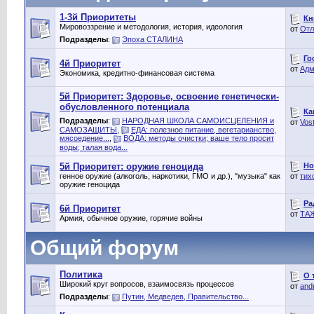
1-3й Приоритеты
Кн
Мировоззрение и методология, история, идеология
от
Отл
Подразделы
:
Эпоха СТАЛИНА
Го
4й Приоритет
от
Адм
Экономика, кредитно-финансовая система
5й Приоритет: Здоровье, освоение генетически-
обусловленного потенциала
Ка
Подразделы
:
НАРОДНАЯ ШКОЛА САМОИСЦЕЛЕНИЯ и
от
Vos
САМОЗАЩИТЫ
,
ЕДА: полезное питание, вегетарианство,
мясоедение...
,
ВОДА: методы очистки; ваше тело просит
воды; талая вода...
Но
5й Приоритет: оружие геноцида
генное оружие (алкоголь, наркотики, ГМО и др.), "музыка" как
от
тих
оружие геноцида
Ра
6й Приоритет
от
ТА
Армия, обычное оружие, горячие войны
Общий форум
Политика
О 
Широкий круг вопросов, взаимосвязь процессов
от
and
Подразделы
:
Путин, Медведев, Правительство...