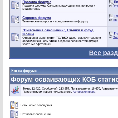
Пр
Правила форума
Правила форума, Санкции к нарушителям, вопросы к
от
Ген
модераторам
Те
Справка форума
от
ton
Технические вопросы и предложения по форуму
"Выяснения отношений", Стычки и флуд,
Гд
Флейм
от
Оле
Отношения выясняются ТОЛЬКО здесь, исключительно с
соблюдением норм этики. Сюда же переносятся флуд и
злостные оффтопики.
Все раз
Кто на форуме
Форум осваивающих КОБ статис
Темы: 12,420, Сообщений: 213,857, Пользователи: 18,670,
Активные уч
Приветствуем нового пользователя,
Авторские права
Есть новые сообщения
Нет новых сообщений