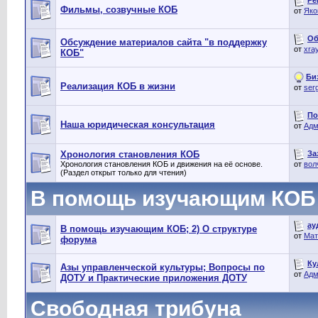
Фильмы, созвучные КОБ
от
Яко
Об
Обсуждение материалов сайта "в поддержку
от
xra
КОБ"
Би
Реализация КОБ в жизни
от
ser
По
Наша юридическая консультация
от
Адм
За
Хронология становления КОБ
Хронология становления КОБ и движения на её основе.
от
вол
(Раздел открыт только для чтения)
В помощь изучающим КОБ
ау
В помощь изучающим КОБ; 2) О структуре
от
Мат
форума
Ку
Азы управленческой культуры; Вопросы по
от
Адм
ДОТУ и Практические приложения ДОТУ
Свободная трибуна