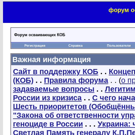
форум о
Форум осваивающих КОБ
Регистрация
Справка
Пользователи
Важная информация
Сайт в поддержку КОБ
. .
Концеп
(КОБ)
. .
Правила форума
. . (
о п
задаваемые вопросы
. .
Легити
России из кризиса
. .
С чего нач
Шесть приоритетов (Обобщённы
"Закона об ответственности уп
геноциде в России
. . .
Украина: 
Светлая Память генералу К.П.П