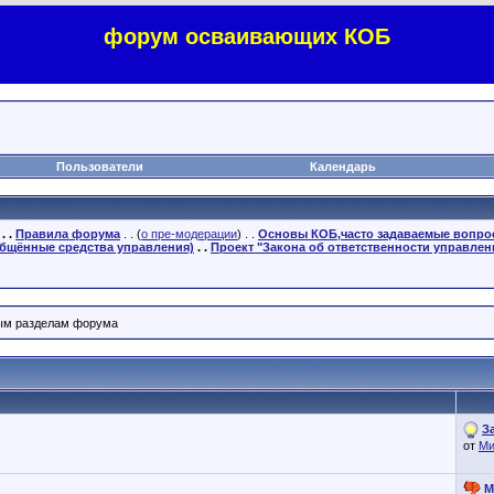
форум осваивающих КОБ
Пользователи
Календарь
. .
Правила форума
. . (
о пре-модерации
) . .
Основы КОБ,часто задаваемые вопр
бщённые средства управления)
. .
Проект "Закона об ответственности управлен
ным разделам форума
З
от
М
М