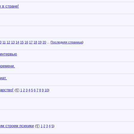
 в стране!
0
11
12
13
14
15
16
17
18
19
20
...
Последняя страница
)
 интервью
времени.
иат.
арство!
(
1
2
3
4
5
6
7
8
9
10
)
им строем психики
(
1
2
3
4
5
)