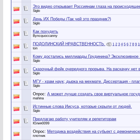
Это видео открывает Россиянам глаза на происходящее
Siglo
День ИХ Победы (Так чей это праздник?)
Siglo
Как похудеть
Byncquoccanny
ПОДОЛИНСКИЙ НРАВСТВЕННОСТЬ.
(
1
2
3
4
5
6
7
8
9
1
ton
Кому достались миллиарды Грудинина? Эксклюзивное
Siglo
Сказочный фейк очередного прорыва. На раскачку нет 
Siglo
МГУ - храм наук; дырка на мехмате. Диссертация - плаг
Siglo
Опрос:
А может лучше создать свое виртуальное госуд
mahina
Истинные слова Иисуса, которые скрыли от людей.
Siglo
Предлагаю работу учителям и репетиторам
Юлия0099
Опрос:
Методика воздействия на субьект с демоническ
плотник