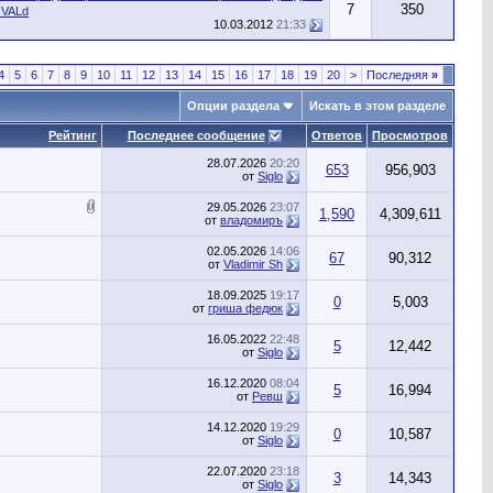
7
350
VALd
10.03.2012
21:33
4
5
6
7
8
9
10
11
12
13
14
15
16
17
18
19
20
>
Последняя
»
Опции раздела
Искать в этом разделе
Рейтинг
Последнее сообщение
Ответов
Просмотров
28.07.2026
20:20
653
956,903
от
Siglo
29.05.2026
23:07
1,590
4,309,611
от
владомиръ
02.05.2026
14:06
67
90,312
от
Vladimir Sh
18.09.2025
19:17
0
5,003
от
гриша федюк
16.05.2022
22:48
5
12,442
от
Siglo
16.12.2020
08:04
5
16,994
от
Ревш
14.12.2020
19:29
0
10,587
от
Siglo
22.07.2020
23:18
3
14,343
от
Siglo