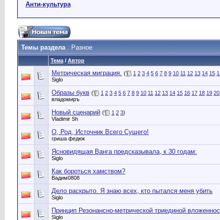
Анти-культура
Темы раздела
: Разное
Тема
/
Автор
Метрическая миграция.
(
1
2
3
4
5
6
7
8
9
10
11
12
13
14
15
1
Siglo
Образы букв
(
1
2
3
4
5
6
7
8
9
10
11
12
13
14
15
16
17
18
19
20
владомиръ
Новый сценарий
(
1
2
3
)
Vladimir Sh
О, Род, Источник Всего Сущего!
гриша федюк
Ясновидящая Ванга предсказывала, к 30 годам:
Siglo
Как бороться хамством?
Вадим0808
Дело раскрыто. Я знаю всех, кто пытался меня убить
Siglo
Принцип Резонансно-метрической триединой вложеннос
Siglo