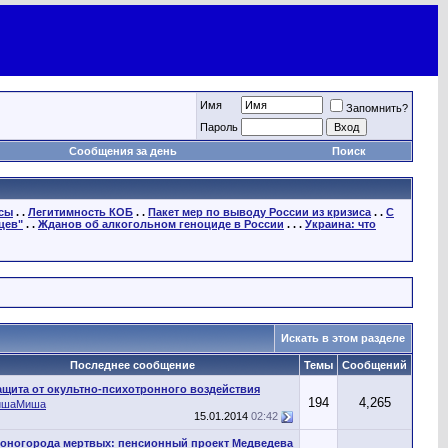
Имя
Запомнить?
Пароль
Сообщения за день
Поиск
осы
. .
Легитимность КОБ
. .
Пакет мер по выводу России из кризиса
. .
С
цев"
. .
Жданов об алкогольном геноциде в России
. . .
Украина: что
Искать в этом разделе
Последнее сообщение
Темы
Сообщений
ащита от окультно-психотронного воздействия
194
4,265
ишаМиша
15.01.2014
02:42
оногорода мертвых: пенсионный проект Медведева