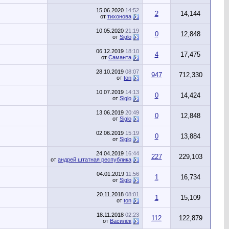
15.06.2020
14:52
2
14,144
от
тихонова
10.05.2020
21:19
0
12,848
от
Siglo
06.12.2019
18:10
4
17,475
от
Саманта
28.10.2019
08:07
947
712,330
от
ton
10.07.2019
14:13
0
14,424
от
Siglo
13.06.2019
20:49
0
12,848
от
Siglo
02.06.2019
15:19
0
13,884
от
Siglo
24.04.2019
16:44
227
229,103
от
андрей штатная республика
04.01.2019
11:56
1
16,734
от
Siglo
20.11.2018
08:01
1
15,109
от
ton
18.11.2018
02:23
112
122,879
от
Василёк