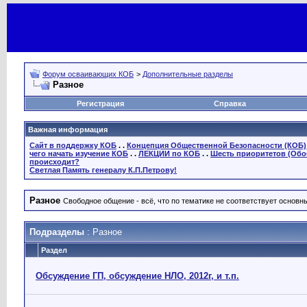
Форум осваивающих КОБ
>
Дополнительные разделы
Разное
Регистрация
Справка
Важная информация
Сайт в поддержку КОБ
. .
Концепция Общественной Безопасности (КОБ)
чего начать изучение КОБ
. .
ЛЕКЦИИ по КОБ
. .
Шесть приоритетов (Обо
происходит?
Светлая Память генералу К.П.Петрову!
Разное
Свободное общение - всё, что по тематике не соответствует основ
Подразделы
: Разное
Раздел
Обсуждение ГП, обсуждение НЛО, 2012г, и т.п.