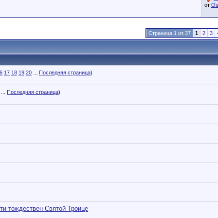
от
Os
Страница 1 из 37
1
2
3
6
17
18
19
20
...
Последняя страница
)
...
Последняя страница
)
ти тождествен Святой Троице