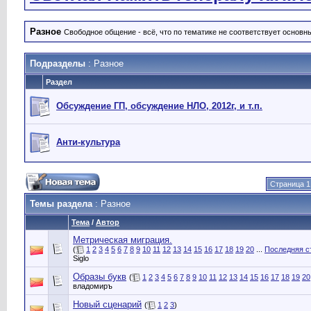
Разное
Свободное общение - всё, что по тематике не соответствует основ
Подразделы
: Разное
Раздел
Обсуждение ГП, обсуждение НЛО, 2012г, и т.п.
Анти-культура
Страница 1
Темы раздела
: Разное
Тема
/
Автор
Метрическая миграция.
(
1
2
3
4
5
6
7
8
9
10
11
12
13
14
15
16
17
18
19
20
...
Последняя с
Siglo
Образы букв
(
1
2
3
4
5
6
7
8
9
10
11
12
13
14
15
16
17
18
19
20
владомиръ
Новый сценарий
(
1
2
3
)