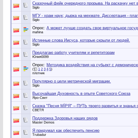
Сказочный фейк очередного прорыва. На раскачку нет 
Siglo
МГУ - храм наук; дырка на мехмате. Диссертация - плаг
Siglo
Опрос:
А может лучше создать свое виртуальное госуд
mahina
Истинные слова Иисуса, которые скрыли от людей.
Siglo
Предлагаю работу учителям и репетиторам
Юлия0099
Опрос:
Методика воздействия на субьект с демоническ
(
1
2
3
4
5
)
плотник
Популярно о цели метрической миграции.
Siglo
Высочайшая Духовность в опыте Советского Союза
Яро-Свет
Сказка "Песня МЇРЯ" – ПУТЬ твоего развитья и знанья 
СВЕТЯ
Поддержка Здоровья наших рядов
Master Demos
Я придумал как обеспечить пенсию
Trubadur