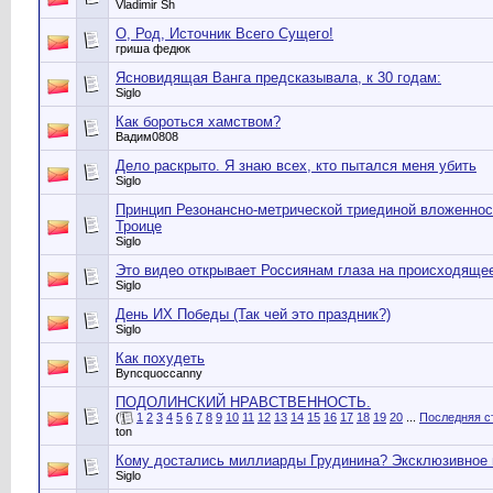
Vladimir Sh
О, Род, Источник Всего Сущего!
гриша федюк
Ясновидящая Ванга предсказывала, к 30 годам:
Siglo
Как бороться хамством?
Вадим0808
Дело раскрыто. Я знаю всех, кто пытался меня убить
Siglo
Принцип Резонансно-метрической триединой вложеннос
Троице
Siglo
Это видео открывает Россиянам глаза на происходящее
Siglo
День ИХ Победы (Так чей это праздник?)
Siglo
Как похудеть
Byncquoccanny
ПОДОЛИНСКИЙ НРАВСТВЕННОСТЬ.
(
1
2
3
4
5
6
7
8
9
10
11
12
13
14
15
16
17
18
19
20
...
Последняя с
ton
Кому достались миллиарды Грудинина? Эксклюзивное
Siglo