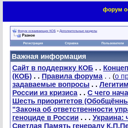
форум о
Форум осваивающих КОБ
>
Дополнительные разделы
Разное
Регистрация
Справка
Пользователи
Важная информация
Сайт в поддержку КОБ
. .
Концеп
(КОБ)
. .
Правила форума
. . (
о п
задаваемые вопросы
. .
Легити
России из кризиса
. .
С чего нач
Шесть приоритетов (Обобщённы
"Закона об ответственности уп
геноциде в России
. . .
Украина: 
Светлая Память генералу К.П.П