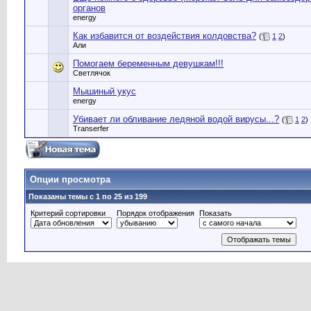
органов
energy
Как избавится от воздействия колдовства?
(
1
2
)
Али
Помогаем беременным девушкам!!!
Светлячок
Мышиный укус
energy
Убивает ли обливание ледяной водой вирусы...?
(
1
2
)
Transerfer
Опции просмотра
Показаны темы с 1 по 25 из 199
Критерий сортировки
Порядок отображения
Показать