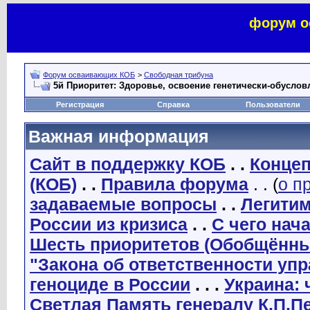
форум о
Форум осваивающих КОБ
>
Свободная трибуна
5й Приоритет: Здоровье, освоение генетически-обуслов
Регистрация
Справка
Пользователи
Важная информация
Сайт в поддержку КОБ
. .
Концеп
(КОБ)
. .
Правила форума
. . (
о п
задаваемые вопросы
. .
Легити
России из кризиса
. .
С чего нач
Шесть приоритетов (Обобщённы
"Закона об ответственности уп
геноциде в России
. . .
Украина: 
Светлая Память генералу К.П.П