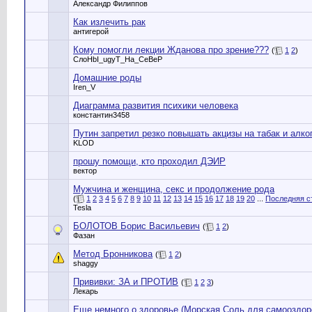
Александр Филиппов
Как излечить рак
антигерой
Кому помогли лекции Жданова про зрение???
(
1
2
)
СлоHbI_ugyT_Ha_CeBeP
Домашние роды
Iren_V
Диаграмма развития психики человека
константин3458
Путин запретил резко повышать акцизы на табак и алко
KLOD
прошу помощи, кто проходил ДЭИР
вектор
Мужчина и женщина, секс и продолжение рода
(
1
2
3
4
5
6
7
8
9
10
11
12
13
14
15
16
17
18
19
20
...
Последняя с
Tesla
БОЛОТОВ Борис Васильевич
(
1
2
)
Фазан
Метод Бронникова
(
1
2
)
shaggy
Прививки: ЗА и ПРОТИВ
(
1
2
3
)
Лекарь
Еще немного о здоровье (Морская Соль для самооздор