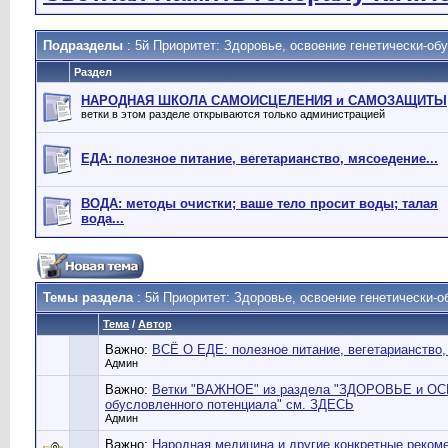
Подразделы
: 5й Приоритет: Здоровье, освоение генетически-об
Раздел
НАРОДНАЯ ШКОЛА САМОИСЦЕЛЕНИЯ и САМОЗАЩИТЫ
ветки в этом разделе открываются только администрацией
ЕДА: полезное питание, вегетарианство, мясоедение...
ВОДА: методы очистки; ваше тело просит воды; талая
вода...
Темы раздела
: 5й Приоритет: Здоровье, освоение генетически-
Тема
/
Автор
Важно:
ВСЁ О ЕДЕ: полезное питание, вегетарианство,
Админ
Важно:
Ветки "ВАЖНОЕ" из раздела "ЗДОРОВЬЕ и ОС
обусловленного потенциала" см. ЗДЕСЬ
Админ
Важно:
Народная медицина и другие конкретные реком