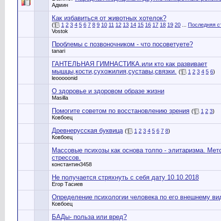
Админ
Как избавиться от животных хотелок?
(
1
2
3
4
5
6
7
8
9
10
11
12
13
14
15
16
17
18
19
20
...
Последняя с
Vostok
Проблемы с позвоночником - что посоветуете?
tanari
ГАНТЕЛЬНАЯ ГИМНАСТИКА.или кто как развивает
мышцы,кости,сухожилия,суставы,связки.
(
1
2
3
4
5
6
)
leooooonid
О здоровье и здоровом образе жизни
Masilla
Помогите советом по восстановлению зрения
(
1
2
3
)
Ковбоец
Древнерусская буквица
(
1
2
3
4
5
6
7
8
)
Ковбоец
Массовые психозы как основа толпо - элитаризма. Мет
стрессов.
константин3458
Не получается стряхнуть с себя дату 10.10.2018
Егор Тасиев
Определение психологии человека по его внешнему ви
Ковбоец
БАДы- польза или вред?