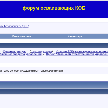
форум осваивающих КОБ
ой Безопасности (КОБ)
Пользователи
Календарь
. .
Правила форума
. . (
о пре-модерации
) . .
Основы КОБ,часто задаваемые вопр
бщённые средства управления)
. .
Проект "Закона об ответственности управлен
 на её основе. (Раздел открыт только для чтения)