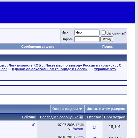
Имя
Запомнить?
Пароль
Сообщения за день
Поиск
осы
. .
Легитимность КОБ
. .
Пакет мер по выводу России из кризиса
. .
С
цев"
. .
Жданов об алкогольном геноциде в России
. . .
Украина: что
Опции раздела
Искать в этом разделе
Рейтинг
Последнее сообщение
Ответов
Просмотров
07.07.2008
17:38
0
18,191
от
Админ
02.10.2010
23:25