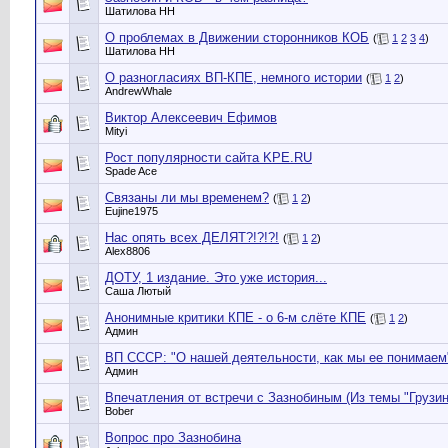
Шатилова НН
О проблемах в Движении сторонников КОБ
(
1
2
3
4
)
Шатилова НН
О разногласиях ВП-КПЕ, немного истории
(
1
2
)
AndrewWhale
Виктор Алексеевич Ефимов
Mityi
Рост популярности сайта KPE.RU
Spade Ace
Связаны ли мы временем?
(
1
2
)
Eujine1975
Нас опять всех ДЕЛЯТ?!?!?!
(
1
2
)
Alex8806
ДОТУ, 1 издание. Это уже история...
Саша Лютый
Анонимные критики КПЕ - о 6-м слёте КПЕ
(
1
2
)
Админ
ВП СССР: "О нашей деятельности, как мы ее понимаем
Админ
Впечатления от встречи с Зазнобиным (Из темы "Грузи
Bober
Вопрос про Зазнобина