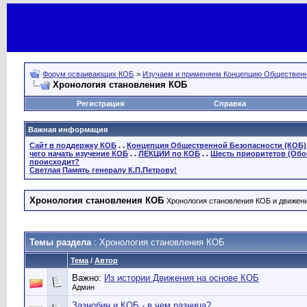
Форум осваивающих КОБ
>
Изучаем и применяем Концепцию Общественн
Хронология становления КОБ
Регистрация
Справка
Важная информация
Сайт в поддержку КОБ
. .
Концепция Общественной Безопасности (КОБ)
чего начать изучение КОБ
. .
ЛЕКЦИИ по КОБ
. .
Шесть приоритетов (Обо
происходит?
Светлая Память генералу К.П.Петрову!
Хронология становления КОБ
Хронология становления КОБ и движения
Темы раздела
: Хронология становления КОБ
Тема
/
Автор
Важно:
Из истории Движения на основе КОБ
Админ
Зазнобин и КОБ - в чем разница?