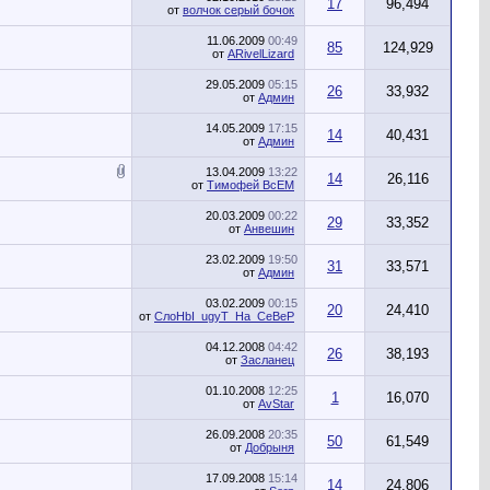
17
96,494
от
волчок серый бочок
11.06.2009
00:49
85
124,929
от
ARivelLizard
29.05.2009
05:15
26
33,932
от
Админ
14.05.2009
17:15
14
40,431
от
Админ
13.04.2009
13:22
14
26,116
от
Тимофей ВсЕМ
20.03.2009
00:22
29
33,352
от
Анвешин
23.02.2009
19:50
31
33,571
от
Админ
03.02.2009
00:15
20
24,410
от
СлоHbI_ugyT_Ha_CeBeP
04.12.2008
04:42
26
38,193
от
Засланец
01.10.2008
12:25
1
16,070
от
AvStar
26.09.2008
20:35
50
61,549
от
Добрыня
17.09.2008
15:14
14
24,806