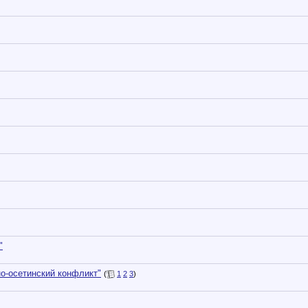
"
но-осетинский конфликт"
(
1
2
3
)