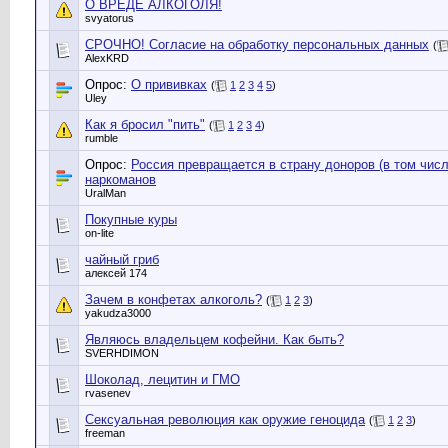
О ВРЕДЕ АЛКОГОЛЯ!
svyatorus
СРОЧНО! Согласие на обработку персональных данных
(
AlexKRD
Опрос:
О прививках
(
1
2
3
4
5
)
Uley
Как я бросил "пить"
(
1
2
3
4
)
rumble
Опрос:
Россия превращается в страну доноров (в том числ
наркоманов
UralMan
Покупные куры
on-lite
чайный гриб
алексей 174
Зачем в конфетах алкоголь?
(
1
2
3
)
yakudza3000
Являюсь владельцем кофейни. Как быть?
SVERHDIMON
Шоколад, лецитин и ГМО
rvasenev
Сексуальная революция как оружие геноцида
(
1
2
3
)
freeman