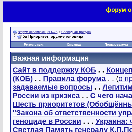
форум о
Форум осваивающих КОБ
>
Свободная трибуна
5й Приоритет: оружие геноцида
Регистрация
Справка
Пользователи
Важная информация
Сайт в поддержку КОБ
. .
Концеп
(КОБ)
. .
Правила форума
. . (
о п
задаваемые вопросы
. .
Легити
России из кризиса
. .
С чего нач
Шесть приоритетов (Обобщённы
"Закона об ответственности уп
геноциде в России
. . .
Украина: 
Светлая Память генералу К.П.П