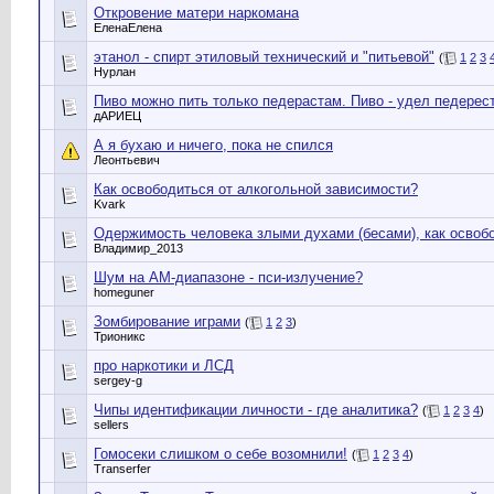
Откровение матери наркомана
ЕленаЕлена
этанол - спирт этиловый технический и "питьевой"
(
1
2
3
Нурлан
Пиво можно пить только педерастам. Пиво - удел педерес
дАРИЕЦ
А я бухаю и ничего, пока не спился
Леонтьевич
Как освободиться от алкогольной зависимости?
Kvark
Одержимость человека злыми духами (бесами), как освоб
Владимир_2013
Шум на АМ-диапазоне - пси-излучение?
homeguner
Зомбирование играми
(
1
2
3
)
Трионикс
про наркотики и ЛСД
sergey-g
Чипы идентификации личности - где аналитика?
(
1
2
3
4
)
sellers
Гомосеки слишком о себе возомнили!
(
1
2
3
4
)
Transerfer