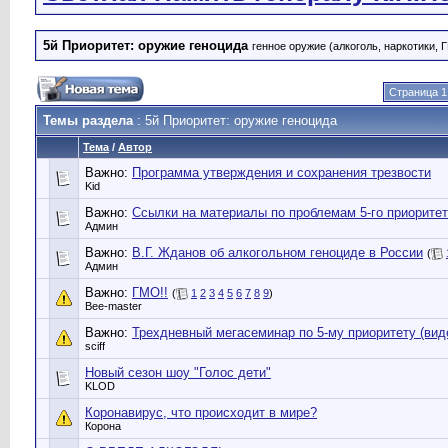
5й Приоритет: оружие геноцида
генное оружие (алкоголь, наркотики, 
Страница 1
Темы раздела
: 5й Приоритет: оружие геноцида
Тема
/
Автор
Важно:
Программа утверждения и сохранения трезвости
Kid
Важно:
Ссылки на материалы по проблемам 5-го приорите
Админ
Важно:
В.Г. Жданов об алкогольном геноциде в России
(
Админ
Важно:
ГМО!!
(
1
2
3
4
5
6
7
8
9
)
Bee-master
Важно:
Трехдневный мегасеминар по 5-му приоритету (вид
sciff
Новый сезон шоу "Голос дети"
KLOD
Коронавирус, что происходит в мире?
Корона