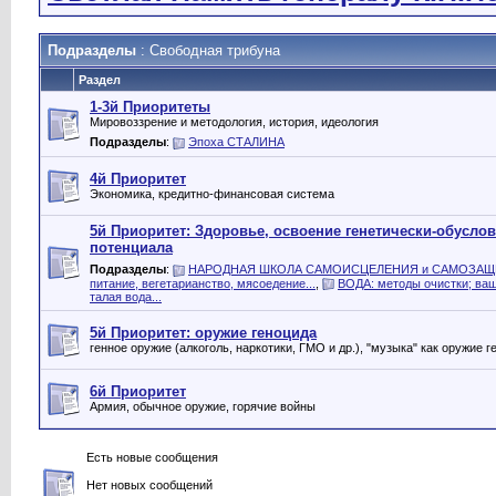
Подразделы
: Свободная трибуна
Раздел
1-3й Приоритеты
Мировоззрение и методология, история, идеология
Подразделы
:
Эпоха СТАЛИНА
4й Приоритет
Экономика, кредитно-финансовая система
5й Приоритет: Здоровье, освоение генетически-обусло
потенциала
Подразделы
:
НАРОДНАЯ ШКОЛА САМОИСЦЕЛЕНИЯ и САМОЗА
питание, вегетарианство, мясоедение...
,
ВОДА: методы очистки; ваш
талая вода...
5й Приоритет: оружие геноцида
генное оружие (алкоголь, наркотики, ГМО и др.), "музыка" как оружие г
6й Приоритет
Армия, обычное оружие, горячие войны
Есть новые сообщения
Нет новых сообщений