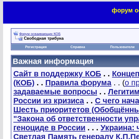
форум о
Форум осваивающих КОБ
Свободная трибуна
Регистрация
Справка
Пользователи
Важная информация
Сайт в поддержку КОБ
. .
Концеп
(КОБ)
. .
Правила форума
. . (
о п
задаваемые вопросы
. .
Легити
России из кризиса
. .
С чего нач
Шесть приоритетов (Обобщённы
"Закона об ответственности уп
геноциде в России
. . .
Украина: 
Светлая Память генералу К.П.П