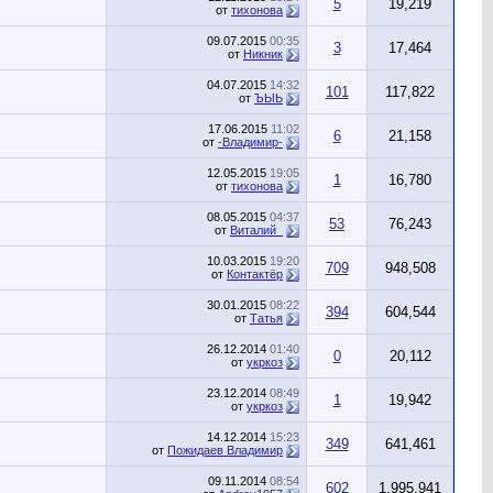
5
19,219
от
тихонова
09.07.2015
00:35
3
17,464
от
Никник
04.07.2015
14:32
101
117,822
от
ЪЫЬ
17.06.2015
11:02
6
21,158
от
-Владимир-
12.05.2015
19:05
1
16,780
от
тихонова
08.05.2015
04:37
53
76,243
от
Виталий_
10.03.2015
19:20
709
948,508
от
Контактёр
30.01.2015
08:22
394
604,544
от
Татья
26.12.2014
01:40
0
20,112
от
укркоз
23.12.2014
08:49
1
19,942
от
укркоз
14.12.2014
15:23
349
641,461
от
Пожидаев Владимир
09.11.2014
08:54
602
1,995,941