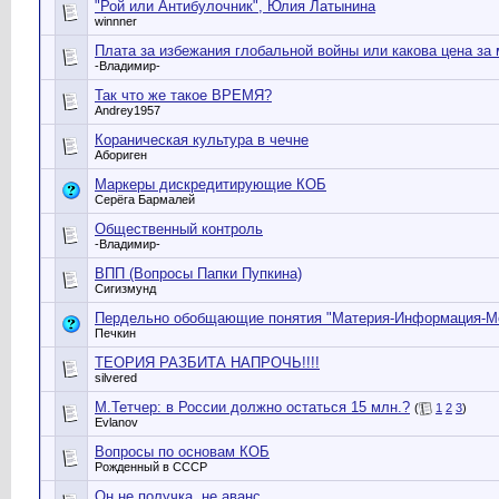
"Рой или Антибулочник", Юлия Латынина
winnner
Плата за избежания глобальной войны или какова цена за
-Владимир-
Так что же такое ВРЕМЯ?
Andrey1957
Кораническая культура в чечне
Абориген
Маркеры дискредитирующие КОБ
Серёга Бармалей
Общественный контроль
-Владимир-
ВПП (Вопросы Папки Пупкина)
Сигизмунд
Пердельно обобщающие понятия "Материя-Информация-Ме
Печкин
ТЕОРИЯ РАЗБИТА НАПРОЧЬ!!!!
silvered
М.Тетчер: в России должно остаться 15 млн.?
(
1
2
3
)
Evlanov
Вопросы по основам КОБ
Рожденный в СССР
Он не получка, не аванс...