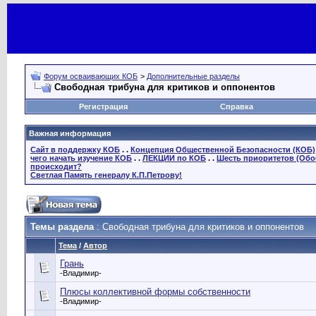
Форум осваивающих КОБ
>
Дополнительные разделы
Свободная трибуна для критиков и оппонентов
Регистрация
Справка
Важная информация
Сайт в поддержку КОБ
. .
Концепция Общественной Безопасности (КОБ)
чего начать изучение КОБ
. .
ЛЕКЦИИ по КОБ
. .
Шесть приоритетов (Обо
происходит?
Светлая Память генералу К.П.Петрову!
Темы раздела
: Свободная трибуна для критиков и оппонентов
Тема
/
Автор
Грань
-Владимир-
Плюсы коллективной формы собственности
-Владимир-