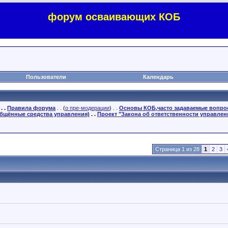
форум осваивающих КОБ
Пользователи
Календарь
. .
Правила форума
. . (
о пре-модерации
) . .
Основы КОБ,часто задаваемые вопр
бщённые средства управления)
. .
Проект "Закона об ответственности управлен
Страница 1 из 28
1
2
3