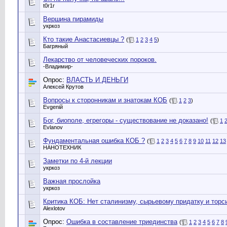
t0r1r
Вершина пирамиды
укркоз
Кто такие Анастасиевцы ?
(
1
2
3
4
5
)
Багряный
Лекарство от человеческих пороков.
-Владимир-
Опрос:
ВЛАСТЬ И ДЕНЬГИ
Алексей Крутов
Вопросы к сторонникам и знатокам КОБ
(
1
2
3
)
Evgeniй
Бог, биополе, егрегоры - существование не доказано!
(
1
Evlanov
Фундаментальная ошибка КОБ ?
(
1
2
3
4
5
6
7
8
9
10
11
12
13
НАНОТЕХНИК
Заметки по 4-й лекции
укркоз
Важная прослойка
укркоз
Критика КОБ: Нет сталинизму, сырьевому придатку и тор
Alexlotov
Опрос:
Ошибка в составление триединства
(
1
2
3
4
5
6
7
8