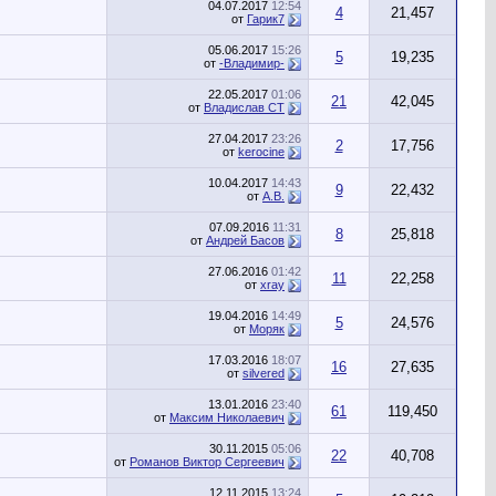
04.07.2017
12:54
4
21,457
от
Гарик7
05.06.2017
15:26
5
19,235
от
-Владимир-
22.05.2017
01:06
21
42,045
от
Владислав СТ
27.04.2017
23:26
2
17,756
от
kerocine
10.04.2017
14:43
9
22,432
от
А.В.
07.09.2016
11:31
8
25,818
от
Андрей Басов
27.06.2016
01:42
11
22,258
от
xray
19.04.2016
14:49
5
24,576
от
Моряк
17.03.2016
18:07
16
27,635
от
silvered
13.01.2016
23:40
61
119,450
от
Максим Николаевич
30.11.2015
05:06
22
40,708
от
Романов Виктор Сергеевич
12.11.2015
13:24