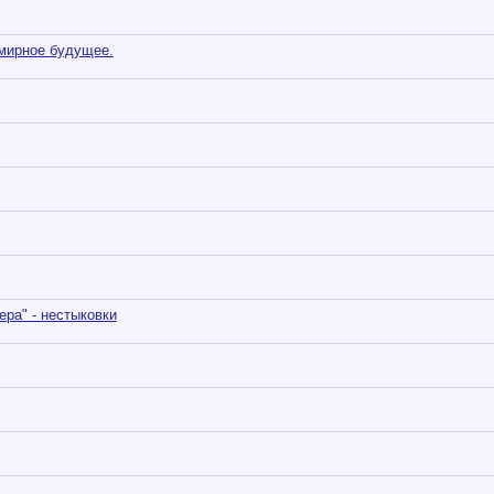
 мирное будущее.
ра" - нестыковки