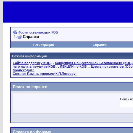
Форум осваивающих КОБ
Справка
Регистрация
Справка
Важная информация
Сайт в поддержку КОБ
. .
Концепция Общественной Безопасности (КОБ)
чего начать изучение КОБ
. .
ЛЕКЦИИ по КОБ
. .
Шесть приоритетов (Обо
происходит?
Светлая Память генералу К.П.Петрову!
Поиск по справке
Поиск п
Справка по форуму