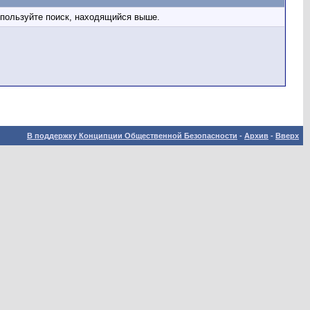
спользуйте поиск, находящийся выше.
В поддержку Конципции Общественной Безопасности
-
Архив
-
Вверх