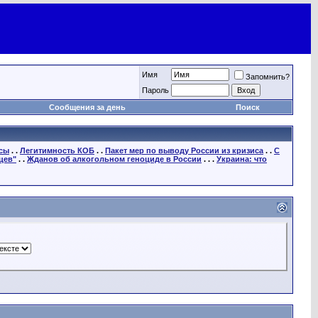
Имя
Запомнить?
Пароль
Сообщения за день
Поиск
осы
. .
Легитимность КОБ
. .
Пакет мер по выводу России из кризиса
. .
С
цев"
. .
Жданов об алкогольном геноциде в России
. . .
Украина: что