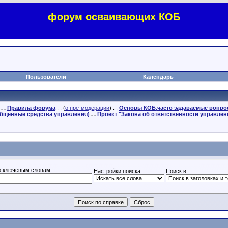
форум осваивающих КОБ
Пользователи
Календарь
. .
Правила форума
. . (
о пре-модерации
) . .
Основы КОБ,часто задаваемые вопр
бщённые средства управления)
. .
Проект "Закона об ответственности управлен
о ключевым словам:
Настройки поиска:
Поиск в: