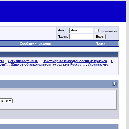
Имя
Запомнить?
Пароль
Сообщения за день
Поиск
осы
. .
Легитимность КОБ
. .
Пакет мер по выводу России из кризиса
. .
С
цев"
. .
Жданов об алкогольном геноциде в России
. . .
Украина: что