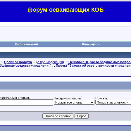
форум осваивающих КОБ
Пользователи
Календарь
. .
Правила форума
. . (
о пре-модерации
) . .
Основы КОБ,часто задаваемые вопр
бщённые средства управления)
. .
Проект "Закона об ответственности управлен
о ключевым словам:
Настройки поиска:
Поиск в: