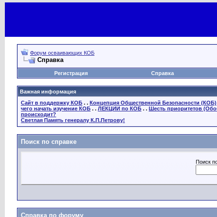
Форум осваивающих КОБ
Справка
Регистрация
Справка
Важная информация
Сайт в поддержку КОБ
. .
Концепция Общественной Безопасности (КОБ)
чего начать изучение КОБ
. .
ЛЕКЦИИ по КОБ
. .
Шесть приоритетов (Обо
происходит?
Светлая Память генералу К.П.Петрову!
Поиск по справке
Поиск п
Справка по форуму