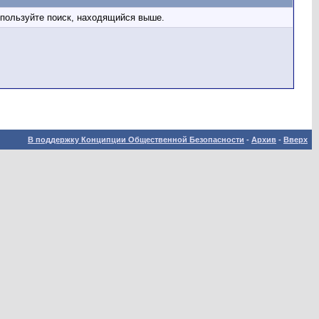
спользуйте поиск, находящийся выше.
В поддержку Конципции Общественной Безопасности
-
Архив
-
Вверх