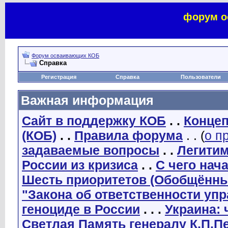
форум о
Форум осваивающих КОБ
Справка
Регистрация
Справка
Пользователи
Важная информация
Сайт в поддержку КОБ
. .
Концеп
(КОБ)
. .
Правила форума
. . (
о п
задаваемые вопросы
. .
Легити
России из кризиса
. .
С чего нач
Шесть приоритетов (Обобщённы
"Закона об ответственности уп
геноциде в России
. . .
Украина: 
Светлая Память генералу К.П.П