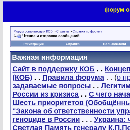
форум о
Форум осваивающих КОБ
>
Справка
>
Справка по форуму
Чтение и отправка сообщений
Регистрация
Справка
Пользователи
Важная информация
Сайт в поддержку КОБ
. .
Концеп
(КОБ)
. .
Правила форума
. . (
о п
задаваемые вопросы
. .
Легити
России из кризиса
. .
С чего нач
Шесть приоритетов (Обобщённы
"Закона об ответственности уп
геноциде в России
. . .
Украина: 
Светлая Память генералу К.П.П