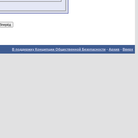
В поддержку Конципции Общественной Безопасности
-
Архив
-
Вверх