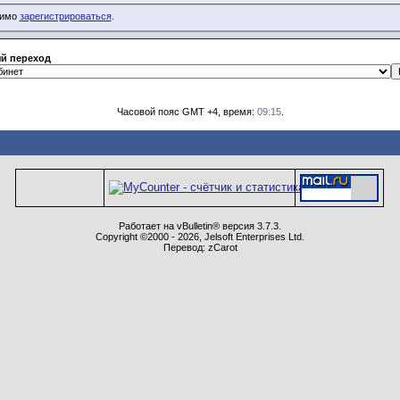
димо
зарегистрироваться
.
й переход
Часовой пояс GMT +4, время:
09:15
.
Работает на vBulletin® версия 3.7.3.
Copyright ©2000 - 2026, Jelsoft Enterprises Ltd.
Перевод: zCarot